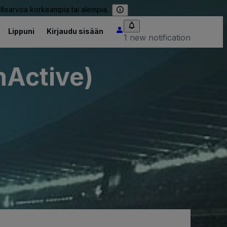
llisarvoa korkeampia tai alempia.
Lippuni
Kirjaudu sisään
1 new notification
nActive)