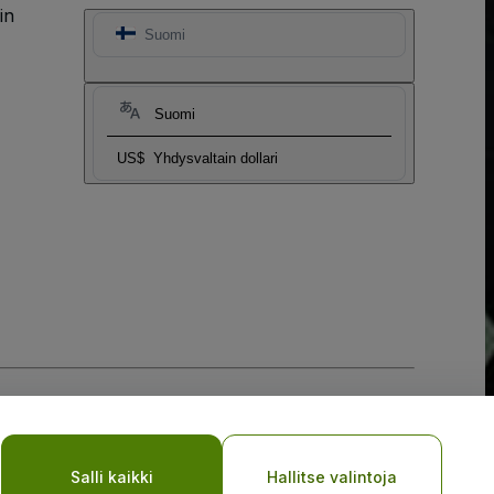
in
Suomi
Suomi
US$
Yhdysvaltain dollari
Salli kaikki
Hallitse valintoja