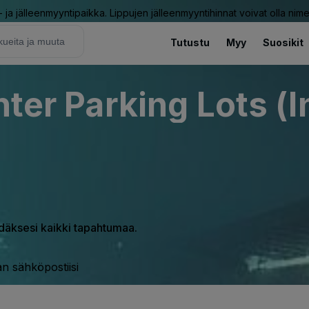
ja jälleenmyyntipaikka. Lippujen jälleenmyyntihinnat voivat olla nime
Tutustu
Myy
Suosikit
nter Parking Lots (I
hdäksesi kaikki tapahtumaa.
n sähköpostiisi