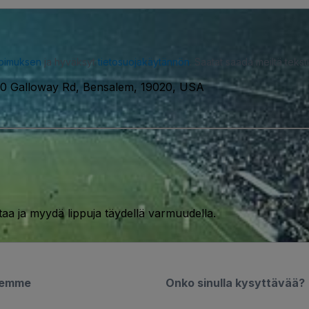
opimuksen
ja hyväksyt
tietosuojakäytännön
. Saatat saada meiltä tekstiv
0 Galloway Rd, Bensalem, 19020, USA
taa ja myydä lippuja täydellä varmuudella.
semme
Onko sinulla kysyttävää?