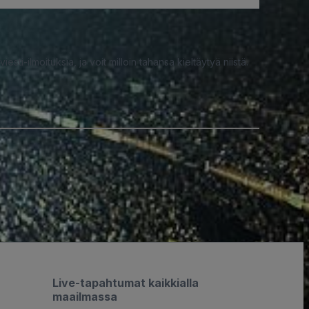
iesti-ilmoituksia, ja voit milloin tahansa kieltäytyä niistä.
Live-tapahtumat kaikkialla
maailmassa