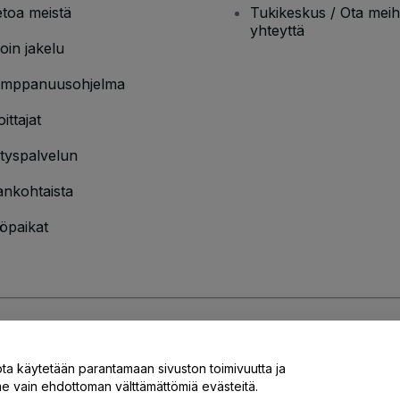
etoa meistä
Tukikeskus / Ota meih
yhteyttä
oin jakelu
mppanuusohjelma
oittajat
ityspalvelun
ankohtaista
öpaikat
jakäytännön
ja
Evästekäytännön
ja
Mobiilitietosuojakäytännön
ota käytetään parantamaan sivuston toimivuutta ja
 vain ehdottoman välttämättömiä evästeitä.