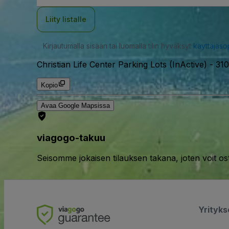
Liity listalle
Kirjautumalla sisään tai luomalla tilin hyväksyt
käyttäjäs
Christian Life Center Parking Lots (InActive)
-
310
Kopio
Avaa Google Mapsissa
viagogo-takuu
Seisomme jokaisen tilauksen takana, joten voit os
Yrityk