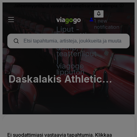
Jälleenmyyntiliput voivat olla nimellisarvoa kalliimpia.
1 new
notification
Liput -
konsertti,
urheilu
&amp;
teatteriliput
|
viagogo
lipputori
Daskalakis Athletic
Center Parking Lots
(InActive)
Ei suodattimiasi vastaavia tapahtumia. Klikkaa