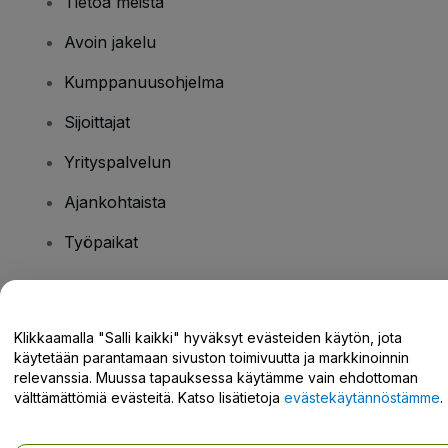
Tietoa meistä
Avoin jakelu
Kumppanuusohjelma
Sijoittajat
Yrityspalvelun
Ajankohtaista
Työpaikat
Onko sinulla kysyttävää?
Klikkaamalla "Salli kaikki" hyväksyt evästeiden käytön, jota
käytetään parantamaan sivuston toimivuutta ja markkinoinnin
Tukikeskus / Ota meihin yhteyttä
relevanssia. Muussa tapauksessa käytämme vain ehdottoman
välttämättömiä evästeitä. Katso lisätietoja
evästekäytännöstämme
.