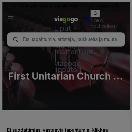
Jälleenmyyntiliput voivat olla nimellisarvoa kalliimpia.
1 new
notification
Liput -
konsertti,
urheilu
&amp;
teatteriliput
|
viagogo
lipputori
First Unitarian Church of
Philadelphia Parking
Lots (InActive)
Ei suodattimiasi vastaavia tapahtumia. Klikkaa