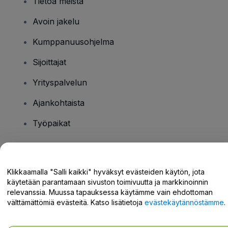
Tietoa meistä
Avoin jakelu
Kumppanuusohjelma
Sijoittajat
Yrityspalvelun
Ajankohtaista
Työpaikat
Onko sinulla kysyttävää?
Klikkaamalla "Salli kaikki" hyväksyt evästeiden käytön, jota
käytetään parantamaan sivuston toimivuutta ja markkinoinnin
Tukikeskus / Ota meihin yhteyttä
relevanssia. Muussa tapauksessa käytämme vain ehdottoman
välttämättömiä evästeitä. Katso lisätietoja
evästekäytännöstämme
.