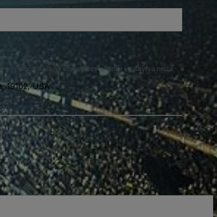
iesti-ilmoituksia, ja voit milloin tahansa kieltäytyä niistä.
a, 19102, USA