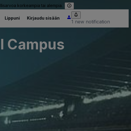
llisarvoa korkeampia tai alempia.
Lippuni
Kirjaudu sisään
1 new notification
al Campus