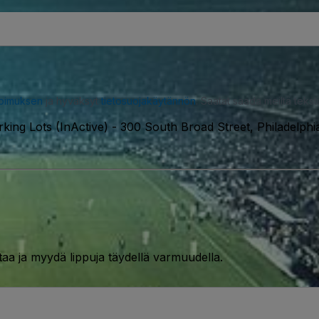
opimuksen
ja hyväksyt
tietosuojakäytännön
. Saatat saada meiltä tekstiv
ing Lots (InActive)
-
300 South Broad Street, Philadelphi
taa ja myydä lippuja täydellä varmuudella.