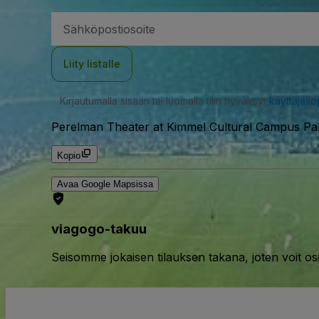
Sähköpostiosoite
Liity listalle
Kirjautumalla sisään tai luomalla tilin hyväksyt
käyttäjäs
Perelman Theater at Kimmel Cultural Campus Park
Kopio
Avaa Google Mapsissa
viagogo-takuu
Seisomme jokaisen tilauksen takana, joten voit os