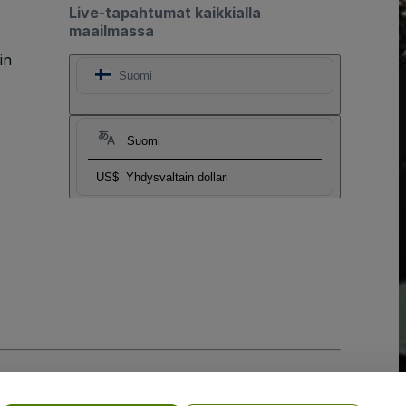
Live-tapahtumat kaikkialla
maailmassa
in
Suomi
Suomi
US$
Yhdysvaltain dollari