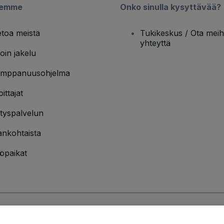
semme
Onko sinulla kysyttävää?
etoa meistä
Tukikeskus / Ota meih
yhteyttä
oin jakelu
mppanuusohjelma
oittajat
ityspalvelun
ankohtaista
öpaikat