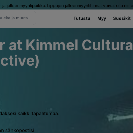
ja jälleenmyyntipaikka. Lippujen jälleenmyyntihinnat voivat olla nime
Tutustu
Myy
Suosikit
r at Kimmel Cultur
ctive)
hdäksesi kaikki tapahtumaa.
n sähköpostiisi