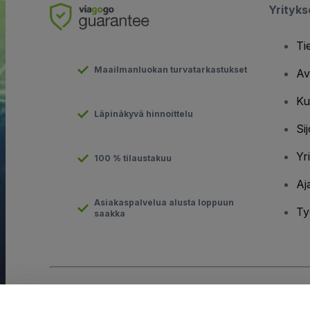
Yrityk
Ti
Maailmanluokan turvatarkastukset
Av
Ku
Läpinäkyvä hinnoittelu
Sij
Yr
100 % tilaustakuu
Aj
Asiakaspalvelua alusta loppuun
Ty
saakka
Tekijänoikeus © viagogo GmbH 2026
Yritystiedot