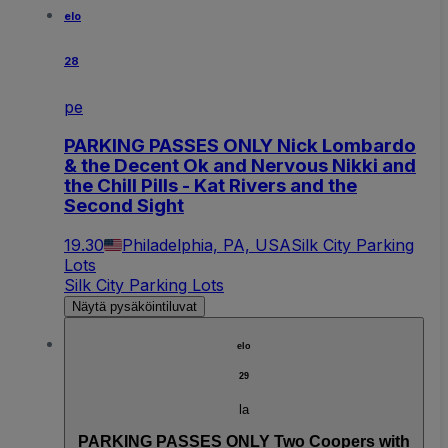
elo
28
pe
PARKING PASSES ONLY Nick Lombardo
& the Decent Ok and Nervous Nikki and
the Chill Pills - Kat Rivers and the
Second Sight
19.30
Philadelphia, PA, USA
Silk City Parking
Lots
Silk City Parking Lots
Näytä pysäköintiluvat
elo
29
la
PARKING PASSES ONLY Two Coopers with