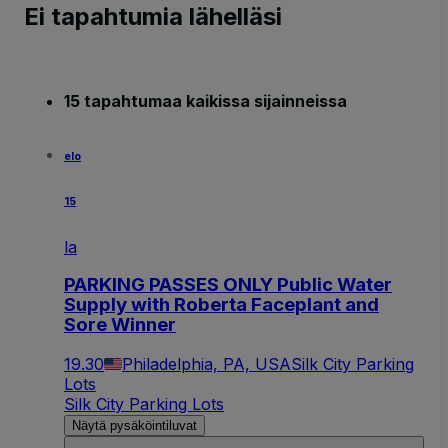
Ei tapahtumia lähelläsi
15 tapahtumaa kaikissa sijainneissa
elo
15
la
PARKING PASSES ONLY Public Water
Supply with Roberta Faceplant and
Sore Winner
19.30
Philadelphia, PA, USA
Silk City Parking
Lots
Silk City Parking Lots
Näytä pysäköintiluvat