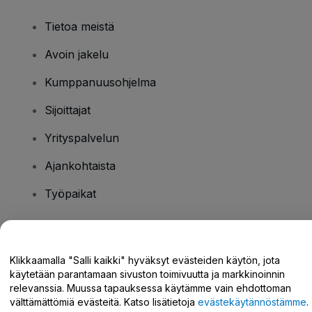
Tietoa meistä
Avoin jakelu
Kumppanuusohjelma
Sijoittajat
Yrityspalvelun
Ajankohtaista
Työpaikat
Onko sinulla kysyttävää?
Klikkaamalla "Salli kaikki" hyväksyt evästeiden käytön, jota
käytetään parantamaan sivuston toimivuutta ja markkinoinnin
Tukikeskus / Ota meihin yhteyttä
relevanssia. Muussa tapauksessa käytämme vain ehdottoman
välttämättömiä evästeitä. Katso lisätietoja
evästekäytännöstämme
.