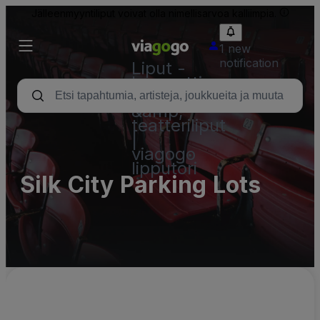
Jälleenmyyntiliput voivat olla nimellisarvoa kalliimpia.
1 new
notification
Liput -
konsertti,
urheilu
&amp;
teatteriliput
|
viagogo
lipputori
Silk City Parking Lots