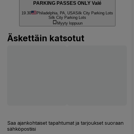
PARKING PASSES ONLY Valé
19.30
Philadelphia, PA, USA
Silk City Parking Lots
Silk City Parking Lots
Myyty loppuun
Äskettäin katsotut
Saa ajankohtaiset tapahtumat ja tarjoukset suoraan
sähköpostiisi