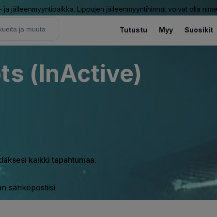
ja jälleenmyyntipaikka. Lippujen jälleenmyyntihinnat voivat olla nime
Tutustu
Myy
Suosikit
ts (InActive)
hdäksesi kaikki tapahtumaa.
n sähköpostiisi