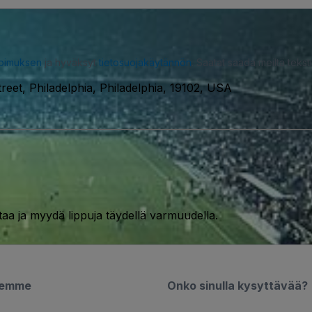
opimuksen
ja hyväksyt
tietosuojakäytännön
. Saatat saada meiltä tekstiv
reet, Philadelphia, Philadelphia, 19102, USA
taa ja myydä lippuja täydellä varmuudella.
semme
Onko sinulla kysyttävää?