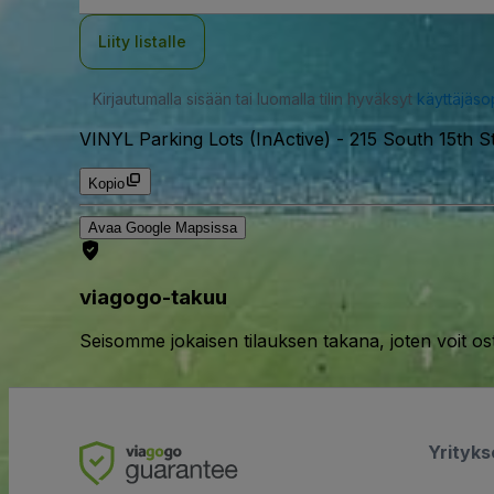
Liity listalle
Kirjautumalla sisään tai luomalla tilin hyväksyt
käyttäjäs
VINYL Parking Lots (InActive)
-
215 South 15th St
Kopio
Avaa Google Mapsissa
viagogo-takuu
Seisomme jokaisen tilauksen takana, joten voit os
Yrityk