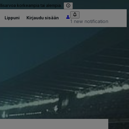
llisarvoa korkeampia tai alempia.
Lippuni
Kirjaudu sisään
1 new notification