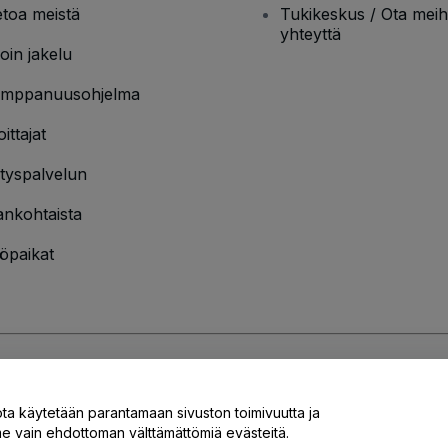
etoa meistä
Tukikeskus / Ota meih
yhteyttä
oin jakelu
mppanuusohjelma
oittajat
ityspalvelun
ankohtaista
öpaikat
jakäytännön
ja
Evästekäytännön
ja
Mobiilitietosuojakäytännön
ota käytetään parantamaan sivuston toimivuutta ja
 vain ehdottoman välttämättömiä evästeitä.