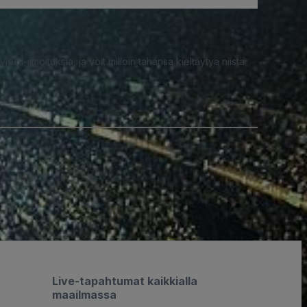
iesti-ilmoituksia, ja voit milloin tahansa kieltäytyä niistä.
Live-tapahtumat kaikkialla
maailmassa