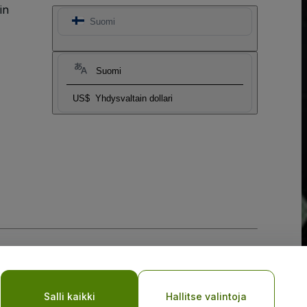
in
Suomi
Suomi
US$
Yhdysvaltain dollari
Salli kaikki
Hallitse valintoja