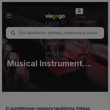
Jälleenmyyntiliput voivat olla nimellisarvoa kalliimpia.
1 new
notification
Liput -
konsertti,
urheilu
&amp;
teatteriliput
|
viagogo
lipputori
Musical Instrument
Museum Parking Lots
(InActive)
Ei suodattimiasi vastaavia tapahtumia. Klikkaa