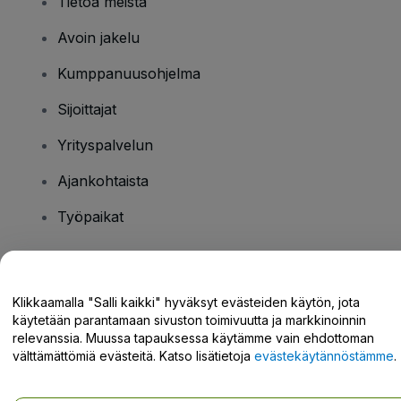
Tietoa meistä
Avoin jakelu
Kumppanuusohjelma
Sijoittajat
Yrityspalvelun
Ajankohtaista
Työpaikat
Onko sinulla kysyttävää?
Klikkaamalla "Salli kaikki" hyväksyt evästeiden käytön, jota
käytetään parantamaan sivuston toimivuutta ja markkinoinnin
Tukikeskus / Ota meihin yhteyttä
relevanssia. Muussa tapauksessa käytämme vain ehdottoman
välttämättömiä evästeitä. Katso lisätietoja
evästekäytännöstämme
.