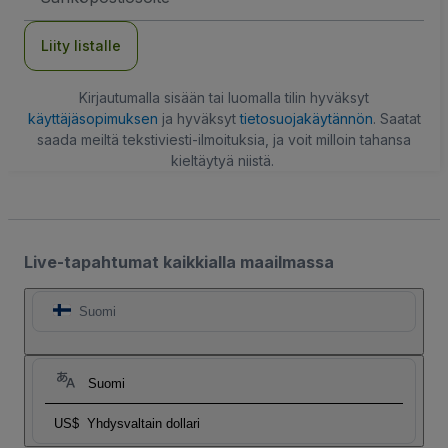
Liity listalle
Kirjautumalla sisään tai luomalla tilin hyväksyt
käyttäjäsopimuksen
ja hyväksyt
tietosuojakäytännön
. Saatat
saada meiltä tekstiviesti-ilmoituksia, ja voit milloin tahansa
kieltäytyä niistä.
Live-tapahtumat kaikkialla maailmassa
Suomi
Suomi
US$
Yhdysvaltain dollari