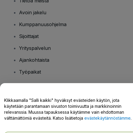
Tietoa meistä
Avoin jakelu
Kumppanuusohjelma
Sijoittajat
Yrityspalvelun
Ajankohtaista
Työpaikat
Onko sinulla kysyttävää?
Klikkaamalla "Salli kaikki" hyväksyt evästeiden käytön, jota
käytetään parantamaan sivuston toimivuutta ja markkinoinnin
Tukikeskus / Ota meihin yhteyttä
relevanssia. Muussa tapauksessa käytämme vain ehdottoman
välttämättömiä evästeitä. Katso lisätietoja
evästekäytännöstämme
.