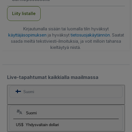
Liity listalle
Kirjautumalla sisään tai luomalla tilin hyväksyt
käyttäjäsopimuksen
ja hyväksyt
tietosuojakäytännön
. Saatat
saada meiltä tekstiviesti-ilmoituksia, ja voit milloin tahansa
kieltäytyä niistä.
Live-tapahtumat kaikkialla maailmassa
Suomi
Suomi
US$
Yhdysvaltain dollari