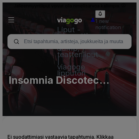
Jälleenmyyntiliput voivat olla nimellisarvoa kalliimpia.
1 new
notification
Liput -
konsertti,
urheilu
&amp;
teatteriliput
|
viagogo
lipputori
Insomnia Discotec
Parking Lots (InActive)
Ei suodattimiasi vastaavia tapahtumia. Klikkaa