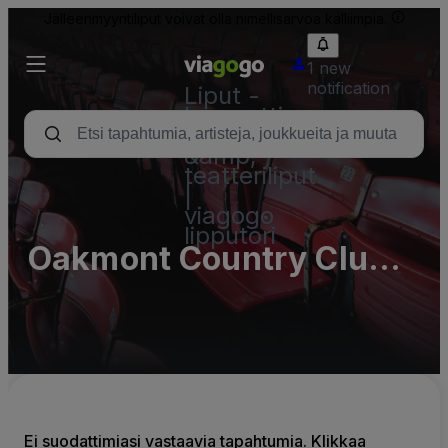
Jälleenmyyntiliput voivat olla nimellisarvoa kalliimpia.
1 new
notification
Liput -
konsertti,
urheilu
&amp;
teatteriliput
|
viagogo
lipputori
Oakmont Country Club
Parking Lots (InActive)
Ei suodattimiasi vastaavia tapahtumia. Klikkaa