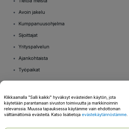
Tietoa meistä
Avoin jakelu
Kumppanuusohjelma
Sijoittajat
Yrityspalvelun
Ajankohtaista
Työpaikat
Onko sinulla kysyttävää?
Klikkaamalla "Salli kaikki" hyväksyt evästeiden käytön, jota
käytetään parantamaan sivuston toimivuutta ja markkinoinnin
Tukikeskus / Ota meihin yhteyttä
relevanssia. Muussa tapauksessa käytämme vain ehdottoman
välttämättömiä evästeitä. Katso lisätietoja
evästekäytännöstämme
.