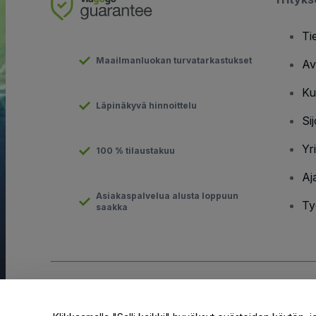
Ti
Maailmanluokan turvatarkastukset
Av
Ku
Läpinäkyvä hinnoittelu
Sij
Yr
100 % tilaustakuu
Aj
Asiakaspalvelua alusta loppuun
Ty
saakka
Tekijänoikeus © viagogo GmbH 2026
Yritystiedot
Tämän web-sivuston käytöllä hyväksyt
Käyttöehdot
ja
Tietosuo