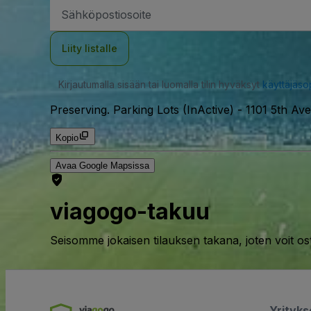
Sähköpostiosoite
Liity listalle
Kirjautumalla sisään tai luomalla tilin hyväksyt
käyttäjäs
Preserving. Parking Lots (InActive)
-
1101 5th Av
Kopio
Avaa Google Mapsissa
viagogo-takuu
Seisomme jokaisen tilauksen takana, joten voit os
Yrityk