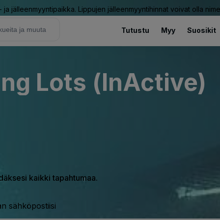
ja jälleenmyyntipaikka. Lippujen jälleenmyyntihinnat voivat olla nime
Tutustu
Myy
Suosikit
ng Lots (InActive)
hdäksesi kaikki tapahtumaa.
n sähköpostiisi