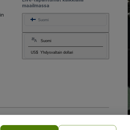
maailmassa
in
Suomi
Suomi
US$
Yhdysvaltain dollari