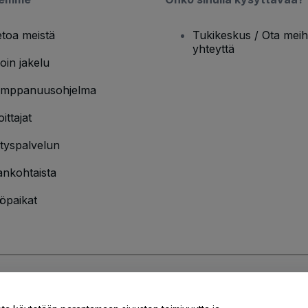
etoa meistä
Tukikeskus / Ota meih
yhteyttä
oin jakelu
mppanuusohjelma
oittajat
ityspalvelun
ankohtaista
öpaikat
jakäytännön
ja
Evästekäytännön
ja
Mobiilitietosuojakäytännön