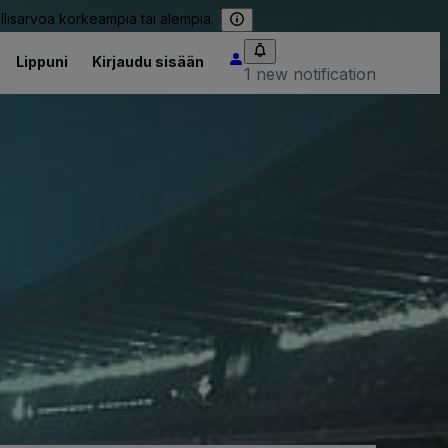
llisarvoa korkeampia tai alempia.
Lippuni
Kirjaudu sisään
1 new notification