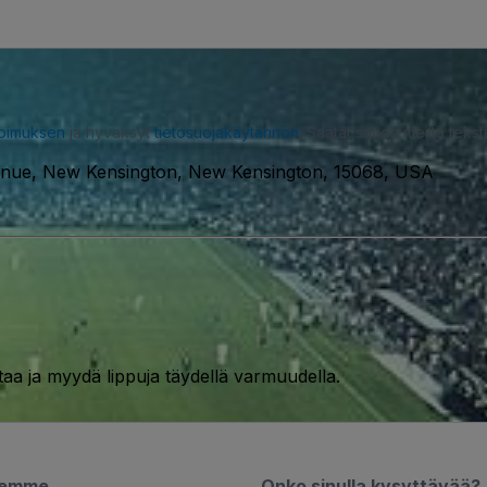
opimuksen
ja hyväksyt
tietosuojakäytännön
. Saatat saada meiltä tekstiv
enue, New Kensington, New Kensington, 15068, USA
taa ja myydä lippuja täydellä varmuudella.
semme
Onko sinulla kysyttävää?