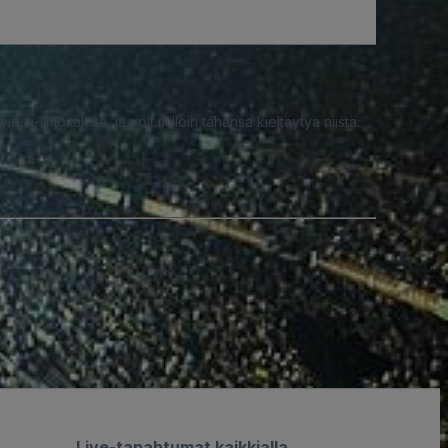
iesti-ilmoituksia, ja voit milloin tahansa kieltäytyä niistä.
Live-tapahtumat kaikkialla