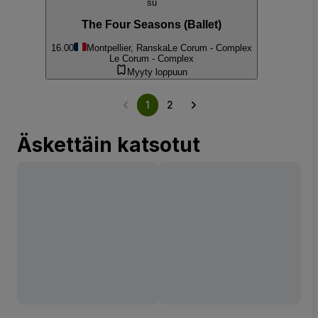
su
The Four Seasons (Ballet)
16.00
Montpellier, Ranska
Le Corum - Complex
Le Corum - Complex
Myyty loppuun
1
2
Äskettäin katsotut