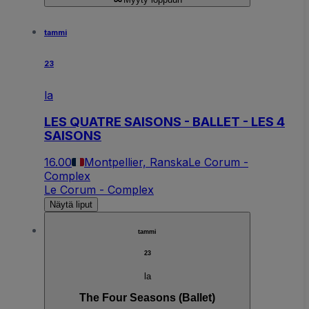
tammi
23
la
LES QUATRE SAISONS - BALLET - LES 4
SAISONS
16.00
Montpellier, Ranska
Le Corum -
Complex
Le Corum - Complex
Näytä liput
tammi
23
la
The Four Seasons (Ballet)