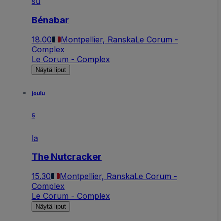
su
Bénabar
18.00
Montpellier, Ranska
Le Corum -
Complex
Le Corum - Complex
Näytä liput
joulu
5
la
The Nutcracker
15.30
Montpellier, Ranska
Le Corum -
Complex
Le Corum - Complex
Näytä liput