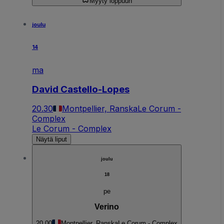
Myyty loppuun
joulu
14
ma
David Castello-Lopes
20.30
Montpellier, Ranska
Le Corum -
Complex
Le Corum - Complex
Näytä liput
joulu
18
pe
Verino
20.00
Montpellier, Ranska
Le Corum - Complex