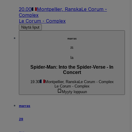
20.00
Montpellier, Ranska
Le Corum -
Complex
Le Corum - Complex
Näytä liput
marras
21
la
Spider-Man: Into the Spider-Verse - In
Concert
19.30
Montpellier, Ranska
Le Corum - Complex
Le Corum - Complex
Myyty loppuun
marras
29