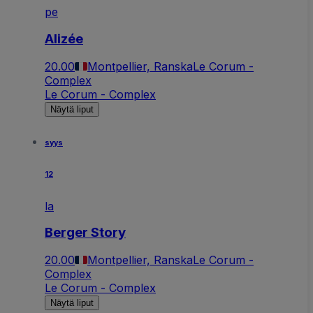
pe
Alizée
20.00
Montpellier, Ranska
Le Corum -
Complex
Le Corum - Complex
Näytä liput
syys
12
la
Berger Story
20.00
Montpellier, Ranska
Le Corum -
Complex
Le Corum - Complex
Näytä liput