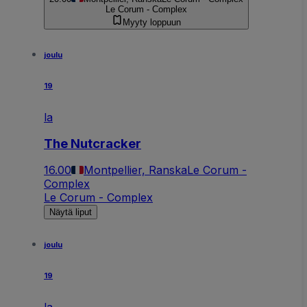
Le Corum - Complex
Myyty loppuun
joulu
19
la
The Nutcracker
16.00
Montpellier, Ranska
Le Corum -
Complex
Le Corum - Complex
Näytä liput
joulu
19