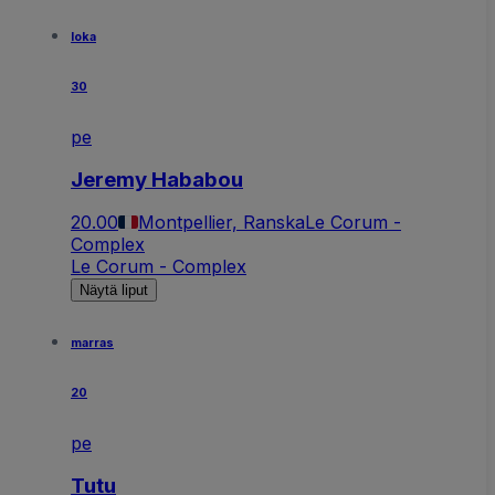
loka
30
pe
Jeremy Hababou
20.00
Montpellier, Ranska
Le Corum -
Complex
Le Corum - Complex
Näytä liput
marras
20
pe
Tutu