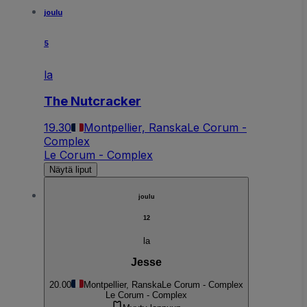
joulu
5
la
The Nutcracker
19.30
Montpellier, Ranska
Le Corum -
Complex
Le Corum - Complex
Näytä liput
joulu
12
la
Jesse
20.00
Montpellier, Ranska
Le Corum - Complex
Le Corum - Complex