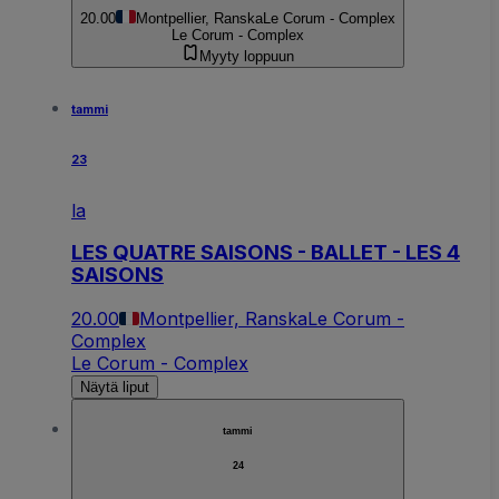
20.00
Montpellier, Ranska
Le Corum - Complex
Le Corum - Complex
Myyty loppuun
tammi
23
la
LES QUATRE SAISONS - BALLET - LES 4
SAISONS
20.00
Montpellier, Ranska
Le Corum -
Complex
Le Corum - Complex
Näytä liput
tammi
24