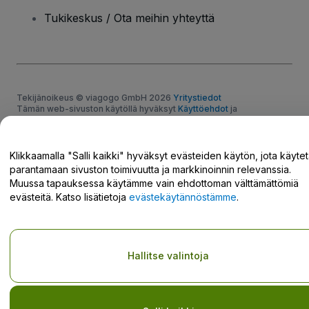
Tukikeskus / Ota meihin yhteyttä
Tekijänoikeus © viagogo GmbH 2026
Yritystiedot
Tämän web-sivuston käytöllä hyväksyt
Käyttöehdot
ja
Tietosuojakäytännön
ja
Evästekäytännön
ja
Mobiilitietosuojakäytännön
Älä jaa henkilökohtaisia tietojani/tietosuojavalintojani
Klikkaamalla "Salli kaikki" hyväksyt evästeiden käytön, jota käyte
parantamaan sivuston toimivuutta ja markkinoinnin relevanssia.
Muussa tapauksessa käytämme vain ehdottoman välttämättömiä
evästeitä. Katso lisätietoja
evästekäytännöstämme
.
Hallitse valintoja