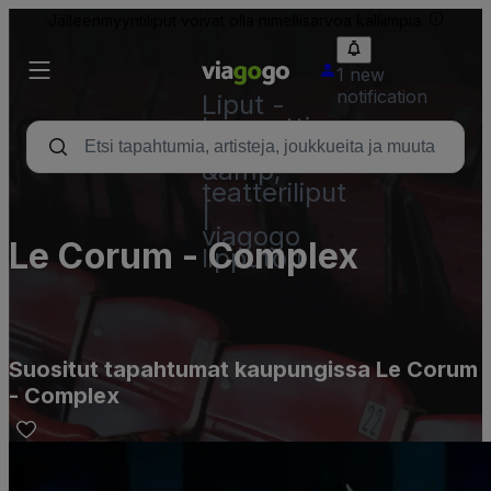
Jälleenmyyntiliput voivat olla nimellisarvoa kalliimpia.
1 new
notification
Liput -
konsertti,
urheilu
&amp;
teatteriliput
|
viagogo
Le Corum - Complex
lipputori
Suositut tapahtumat kaupungissa Le Corum
- Complex