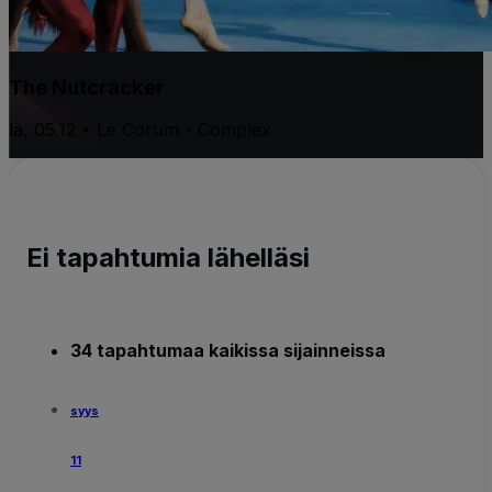
The Nutcracker
la, 05.12 • Le Corum - Complex
Ei tapahtumia lähelläsi
34 tapahtumaa kaikissa sijainneissa
syys
11