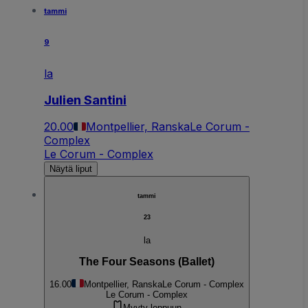
tammi
9
la
Julien Santini
20.00
Montpellier, Ranska
Le Corum -
Complex
Le Corum - Complex
Näytä liput
tammi
23
la
The Four Seasons (Ballet)
16.00
Montpellier, Ranska
Le Corum - Complex
Le Corum - Complex
Myyty loppuun