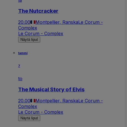
la
The Nutcracker
20.00
Montpellier, Ranska
Le Corum -
Complex
Le Corum - Complex
Näytä liput
tammi
7
to
The Musical Story of Elvis
20.00
Montpellier, Ranska
Le Corum -
Complex
Le Corum - Complex
Näytä liput