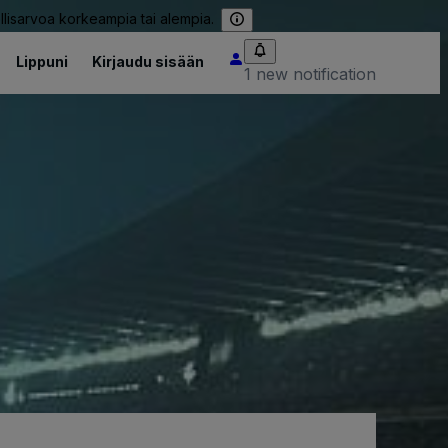
llisarvoa korkeampia tai alempia.
Lippuni
Kirjaudu sisään
1 new notification