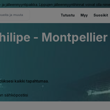
ja jälleenmyyntipaikka. Lippujen jälleenmyyntihinnat voivat olla nime
Tutustu
Myy
Suosikit
ilipe - Montpellier
hdäksesi kaikki tapahtumaa.
n sähköpostiisi