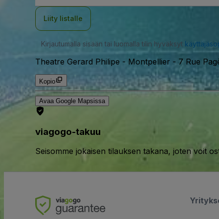
Liity listalle
Kirjautumalla sisään tai luomalla tilin hyväksyt
käyttäjäs
Theatre Gerard Philipe - Montpellier
-
7 Rue Pagè
Kopio
Avaa Google Mapsissa
viagogo-takuu
Seisomme jokaisen tilauksen takana, joten voit os
Yrityk