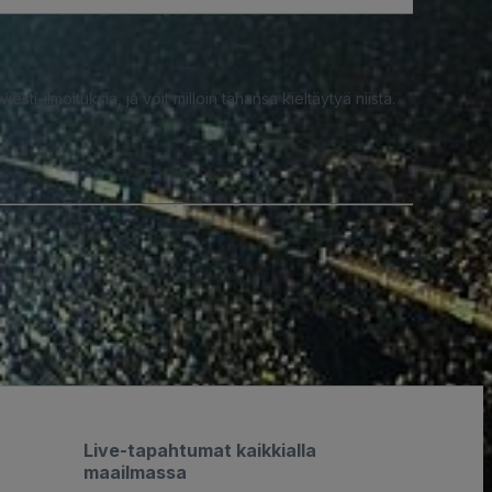
iesti-ilmoituksia, ja voit milloin tahansa kieltäytyä niistä.
Live-tapahtumat kaikkialla
maailmassa