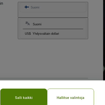
in
Suomi
Suomi
US$
Yhdysvaltain dollari
My Personal Information/Your Privacy Choices
Salli kaikki
Hallitse valintoja