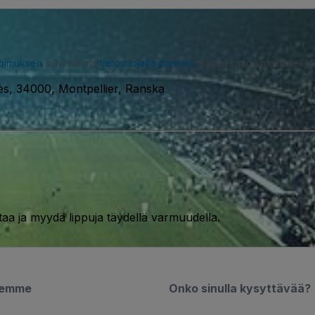
opimuksen
ja hyväksyt
tietosuojakäytännön
. Saatat saada meiltä tekstiv
s, 34000, Montpellier, Ranska
taa ja myydä lippuja täydellä varmuudella.
semme
Onko sinulla kysyttävää?