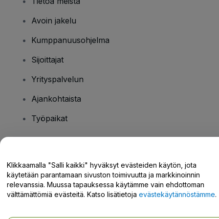
Tietoa meistä
Avoin jakelu
Kumppanuusohjelma
Sijoittajat
Yrityspalvelun
Ajankohtaista
Työpaikat
Onko sinulla kysyttävää?
Klikkaamalla "Salli kaikki" hyväksyt evästeiden käytön, jota
käytetään parantamaan sivuston toimivuutta ja markkinoinnin
Tukikeskus / Ota meihin yhteyttä
relevanssia. Muussa tapauksessa käytämme vain ehdottoman
välttämättömiä evästeitä. Katso lisätietoja
evästekäytännöstämme
.