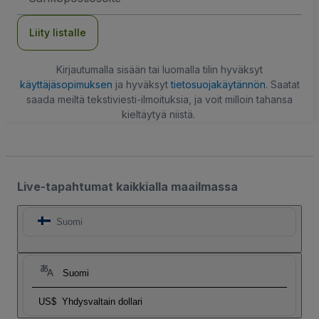
Liity listalle
Kirjautumalla sisään tai luomalla tilin hyväksyt
käyttäjäsopimuksen
ja hyväksyt
tietosuojakäytännön
. Saatat
saada meiltä tekstiviesti-ilmoituksia, ja voit milloin tahansa
kieltäytyä niistä.
Live-tapahtumat kaikkialla maailmassa
Suomi
Suomi
US$
Yhdysvaltain dollari