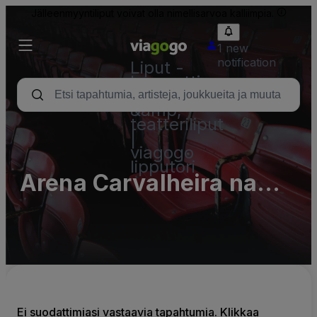
Jälleenmyyntiliput voivat olla nimellisarvoa kalliimpia.
1 new
notification
Liput -
konsertti,
urheilu
&amp;
teatteriliput
|
viagogo
lipputori
Arena Carvalheira na
Ladeira
Ei suodattimiasi vastaavia tapahtumia. Klikkaa