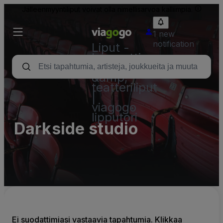
Jälleenmyyntiliput voivat olla nimellisarvoa kalliimpia.
1 new
notification
Liput -
konsertti,
urheilu
&amp;
teatteriliput
|
viagogo
lipputori
Darkside studio
Ei suodattimiasi vastaavia tapahtumia. Klikkaa