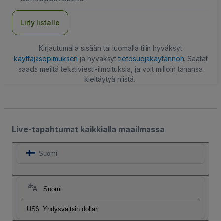
Liity listalle
Kirjautumalla sisään tai luomalla tilin hyväksyt
käyttäjäsopimuksen
ja hyväksyt
tietosuojakäytännön
. Saatat
saada meiltä tekstiviesti-ilmoituksia, ja voit milloin tahansa
kieltäytyä niistä.
Live-tapahtumat kaikkialla maailmassa
Suomi
Suomi
US$
Yhdysvaltain dollari