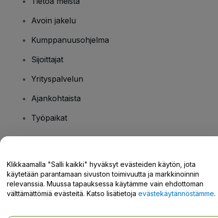
Tietoa meistä
Avoin jakelu
Kumppanuusohjelma
Sijoittajat
Yrityspalvelun
Ajankohtaista
Työpaikat
Onko sinulla kysyttävää?
Klikkaamalla "Salli kaikki" hyväksyt evästeiden käytön, jota
käytetään parantamaan sivuston toimivuutta ja markkinoinnin
Tukikeskus / Ota meihin yhteyttä
relevanssia. Muussa tapauksessa käytämme vain ehdottoman
välttämättömiä evästeitä. Katso lisätietoja
evästekäytännöstämme
.