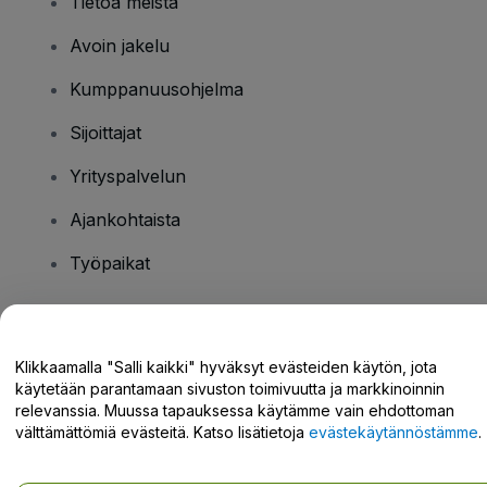
Tietoa meistä
Avoin jakelu
Kumppanuusohjelma
Sijoittajat
Yrityspalvelun
Ajankohtaista
Työpaikat
Onko sinulla kysyttävää?
Klikkaamalla "Salli kaikki" hyväksyt evästeiden käytön, jota
käytetään parantamaan sivuston toimivuutta ja markkinoinnin
Tukikeskus / Ota meihin yhteyttä
relevanssia. Muussa tapauksessa käytämme vain ehdottoman
välttämättömiä evästeitä. Katso lisätietoja
evästekäytännöstämme
.