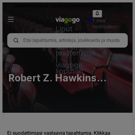
Jälleenmyyntiliput voivat olla nimellisarvoa kalliimpia.
1 new
notification
Liput -
konsertti,
urheilu
&amp;
teatteriliput
|
viagogo
lipputori
Robert Z. Hawkins
Amphitheater Parking
Lots (InActive)
Ei suodattimiasi vastaavia tapahtumia. Klikkaa