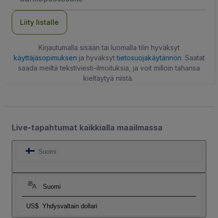
Liity listalle
Kirjautumalla sisään tai luomalla tilin hyväksyt
käyttäjäsopimuksen
ja hyväksyt
tietosuojakäytännön
. Saatat
saada meiltä tekstiviesti-ilmoituksia, ja voit milloin tahansa
kieltäytyä niistä.
Live-tapahtumat kaikkialla maailmassa
Suomi
Suomi
US$
Yhdysvaltain dollari