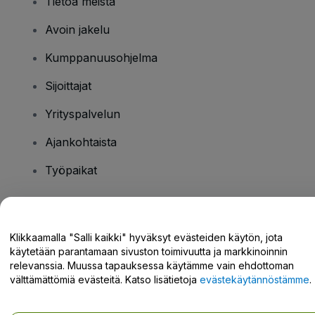
Tietoa meistä
Avoin jakelu
Kumppanuusohjelma
Sijoittajat
Yrityspalvelun
Ajankohtaista
Työpaikat
Onko sinulla kysyttävää?
Klikkaamalla "Salli kaikki" hyväksyt evästeiden käytön, jota
käytetään parantamaan sivuston toimivuutta ja markkinoinnin
Tukikeskus / Ota meihin yhteyttä
relevanssia. Muussa tapauksessa käytämme vain ehdottoman
välttämättömiä evästeitä. Katso lisätietoja
evästekäytännöstämme
.