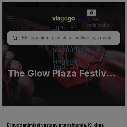
Jälleenmyyntiliput voivat olla nimellisarvoa kalliimpia.
1 new
notification
Liput -
konsertti,
urheilu
&amp;
teatteriliput
|
viagogo
lipputori
The Glow Plaza Festival
Grounds Parking Lots
(InActive)
Ei suodattimiasi vastaavia tapahtumia. Klikkaa