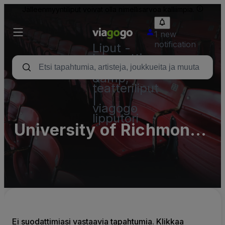
Jälleenmyyntiliput voivat olla nimellisarvoa kalliimpia.
1 new
notification
Liput -
konsertti,
urheilu
&amp;
teatteriliput
|
viagogo
lipputori
University of Richmond
- Robins Center Parking
Lots (InActive)
Ei suodattimiasi vastaavia tapahtumia. Klikkaa