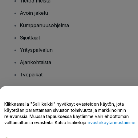
Tietoa meistä
Avoin jakelu
Kumppanuusohjelma
Sijoittajat
Yrityspalvelun
Ajankohtaista
Työpaikat
Onko sinulla kysyttävää?
Klikkaamalla "Salli kaikki" hyväksyt evästeiden käytön, jota
käytetään parantamaan sivuston toimivuutta ja markkinoinnin
Tukikeskus / Ota meihin yhteyttä
relevanssia. Muussa tapauksessa käytämme vain ehdottoman
välttämättömiä evästeitä. Katso lisätietoja
evästekäytännöstämme
.