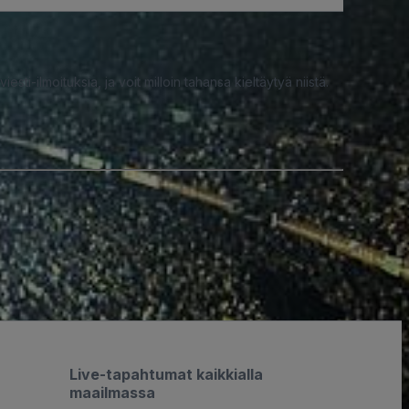
iesti-ilmoituksia, ja voit milloin tahansa kieltäytyä niistä.
Live-tapahtumat kaikkialla
maailmassa