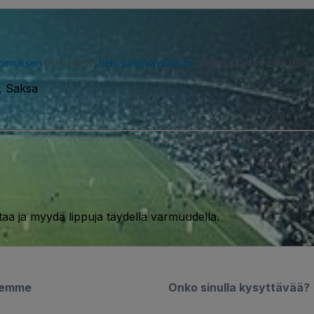
opimuksen
ja hyväksyt
tietosuojakäytännön
. Saatat saada meiltä tekstiv
, Saksa
taa ja myydä lippuja täydellä varmuudella.
semme
Onko sinulla kysyttävää?