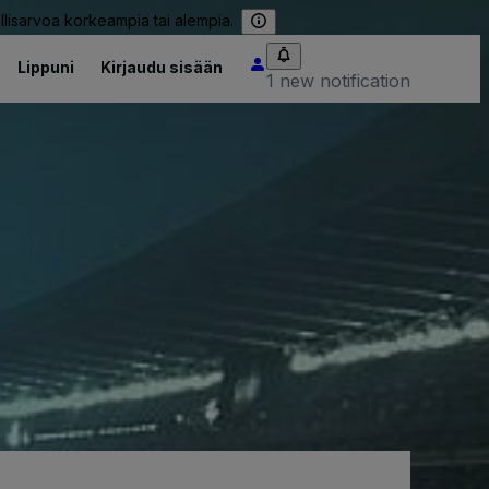
llisarvoa korkeampia tai alempia.
Lippuni
Kirjaudu sisään
1 new notification