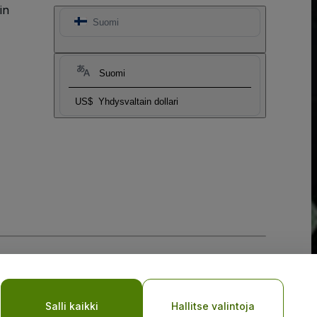
in
Suomi
Suomi
US$
Yhdysvaltain dollari
Salli kaikki
Hallitse valintoja