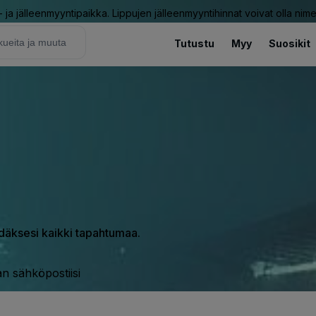
ja jälleenmyyntipaikka. Lippujen jälleenmyyntihinnat voivat olla nime
Tutustu
Myy
Suosikit
hdäksesi kaikki tapahtumaa.
n sähköpostiisi