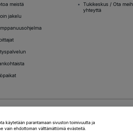
etoa meistä
Tukikeskus / Ota meih
yhteyttä
oin jakelu
mppanuusohjelma
oittajat
ityspalvelun
ankohtaista
öpaikat
jakäytännön
ja
Evästekäytännön
ja
Mobiilitietosuojakäytännön
ota käytetään parantamaan sivuston toimivuutta ja
 vain ehdottoman välttämättömiä evästeitä.