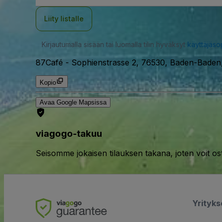
Liity listalle
Kirjautumalla sisään tai luomalla tilin hyväksyt
käyttäjäs
87Café
-
Sophienstrasse 2, 76530, Baden-Baden
Kopio
Avaa Google Mapsissa
viagogo-takuu
Seisomme jokaisen tilauksen takana, joten voit os
Yrityk