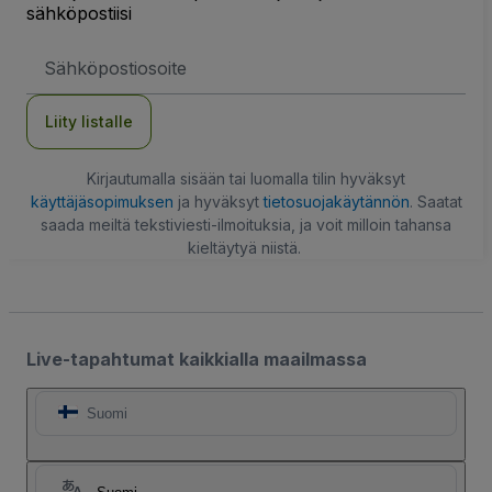
sähköpostiisi
Sähköpostiosoite
Liity listalle
Kirjautumalla sisään tai luomalla tilin hyväksyt
käyttäjäsopimuksen
ja hyväksyt
tietosuojakäytännön
. Saatat
saada meiltä tekstiviesti-ilmoituksia, ja voit milloin tahansa
kieltäytyä niistä.
Live-tapahtumat kaikkialla maailmassa
Suomi