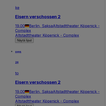
ke
Eisern verschossen 2
19.00
Berlin, Saksa
Altstadttheater Köpenick -
Complex
Altstadttheater Köpenick - Complex
Näytä liput
syys
24
to
Eisern verschossen 2
19.00
Berlin, Saksa
Altstadttheater Köpenick -
Complex
Altstadttheater Köpenick - Complex