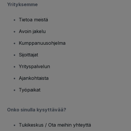
Yrityksemme
Tietoa meistä
Avoin jakelu
Kumppanuusohjelma
Sijoittajat
Yrityspalvelun
Ajankohtaista
Työpaikat
Onko sinulla kysyttävää?
Tukikeskus / Ota meihin yhteyttä