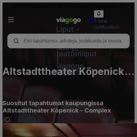
Jälleenmyyntiliput voivat olla nimellisarvoa kalliimpia.
1 new
notification
Liput -
konsertti,
urheilu
&amp;
teatteriliput
|
viagogo
Altstadttheater Köpenick -
lipputori
Complex
Suositut tapahtumat kaupungissa
Altstadttheater Köpenick - Complex