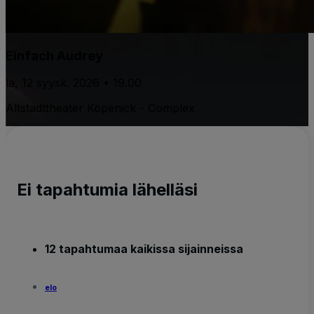
Einfach Audrey
la, 12 syysk. 2026 • 19.00
Altstadttheater Köpenick - Complex
Ei tapahtumia lähelläsi
12 tapahtumaa kaikissa sijainneissa
elo