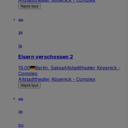
Näytä liput
elo
29
la
Eisern verschossen 2
19.00
Berlin, Saksa
Altstadttheater Köpenick -
Complex
Altstadttheater Köpenick - Complex
Näytä liput
elo
30
su