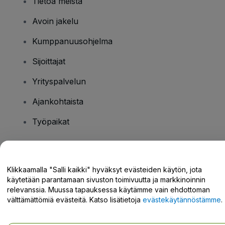
Tietoa meistä
Avoin jakelu
Kumppanuusohjelma
Sijoittajat
Yrityspalvelun
Ajankohtaista
Työpaikat
Onko sinulla kysyttävää?
Klikkaamalla "Salli kaikki" hyväksyt evästeiden käytön, jota
käytetään parantamaan sivuston toimivuutta ja markkinoinnin
Tukikeskus / Ota meihin yhteyttä
relevanssia. Muussa tapauksessa käytämme vain ehdottoman
välttämättömiä evästeitä. Katso lisätietoja
evästekäytännöstämme
.