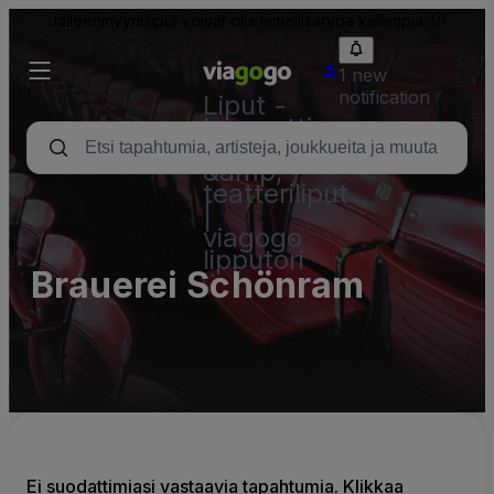
Jälleenmyyntiliput voivat olla nimellisarvoa kalliimpia.
1 new
notification
Liput -
konsertti,
urheilu
&amp;
teatteriliput
|
viagogo
lipputori
Brauerei Schönram
Ei suodattimiasi vastaavia tapahtumia. Klikkaa