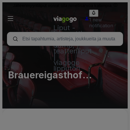
Jälleenmyyntiliput voivat olla nimellisarvoa kalliimpia.
1 new
notification
Liput -
konsertti,
urheilu
&amp;
teatteriliput
|
viagogo
lipputori
Brauereigasthof
Rothaus