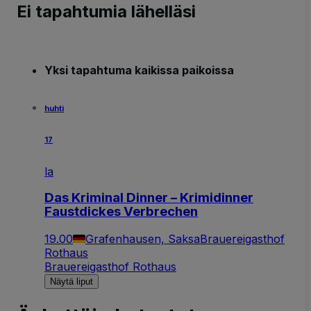
Ei tapahtumia lähelläsi
Yksi tapahtuma kaikissa paikoissa
huhti
17
la
Das Kriminal Dinner – Krimidinner
Faustdickes Verbrechen
19.00
Grafenhausen, Saksa
Brauereigasthof
Rothaus
Brauereigasthof Rothaus
Näytä liput