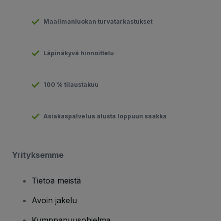
Maailmanluokan turvatarkastukset
Läpinäkyvä hinnoittelu
100 % tilaustakuu
Asiakaspalvelua alusta loppuun saakka
Yrityksemme
Tietoa meistä
Avoin jakelu
Kumppanuusohjelma