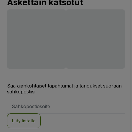
Äskettäin katsotut
Saa ajankohtaiset tapahtumat ja tarjoukset suoraan
sähköpostiisi
Sähköpostiosoite
Liity listalle