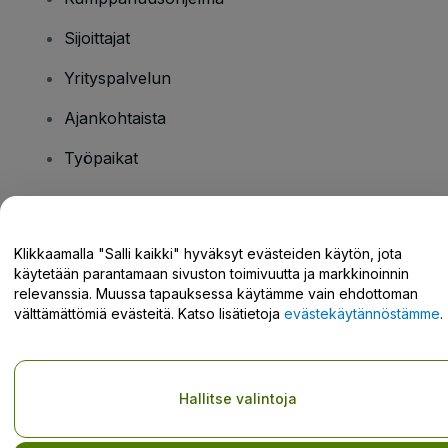
Sijoittajat
Yrityspalvelun
Ajankohtaista
Työpaikat
Onko sinulla kysyttävää?
Klikkaamalla "Salli kaikki" hyväksyt evästeiden käytön, jota
käytetään parantamaan sivuston toimivuutta ja markkinoinnin
Tukikeskus / Ota meihin yhteyttä
relevanssia. Muussa tapauksessa käytämme vain ehdottoman
välttämättömiä evästeitä. Katso lisätietoja
evästekäytännöstämme
.
Tekijänoikeus © viagogo GmbH 2026
Yritystiedot
Hallitse valintoja
Tämän web-sivuston käytöllä hyväksyt
Käyttöehdot
ja
Tietosuojakäytännön
ja
Evästekäytännön
ja
Mobiilitietosuojakäytännön