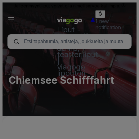
Jälleenmyyntiliput voivat olla nimellisarvoa kalliimpia.
1 new
notification
Liput -
konsertti,
urheilu
&amp;
teatteriliput
|
viagogo
lipputori
Chiemsee Schifffahrt