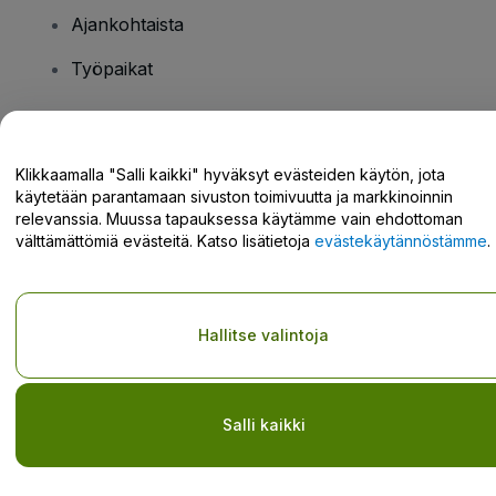
Ajankohtaista
Työpaikat
Onko sinulla kysyttävää?
Klikkaamalla "Salli kaikki" hyväksyt evästeiden käytön, jota
käytetään parantamaan sivuston toimivuutta ja markkinoinnin
Tukikeskus / Ota meihin yhteyttä
relevanssia. Muussa tapauksessa käytämme vain ehdottoman
välttämättömiä evästeitä. Katso lisätietoja
evästekäytännöstämme
.
Tekijänoikeus © viagogo GmbH 2026
Yritystiedot
Hallitse valintoja
Tämän web-sivuston käytöllä hyväksyt
Käyttöehdot
ja
Tietosuojakäytännön
ja
Evästekäytännön
ja
Mobiilitietosuojakäytännön
Älä jaa henkilökohtaisia tietojani/tietosuojavalintojani
Salli kaikki