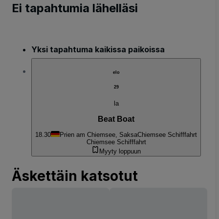
Ei tapahtumia lähelläsi
Yksi tapahtuma kaikissa paikoissa
elo
29
la
Beat Boat
18.30
Prien am Chiemsee, Saksa
Chiemsee Schifffahrt
Chiemsee Schifffahrt
Myyty loppuun
Äskettäin katsotut