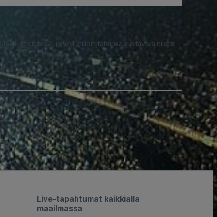
iesti-ilmoituksia, ja voit milloin tahansa kieltäytyä niistä.
Live-tapahtumat kaikkialla
maailmassa