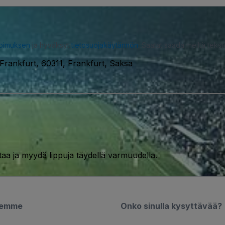
opimuksen
ja hyväksyt
tietosuojakäytännön
. Saatat saada meiltä tekstiv
Frankfurt, 60311, Frankfurt, Saksa
taa ja myydä lippuja täydellä varmuudella.
semme
Onko sinulla kysyttävää?