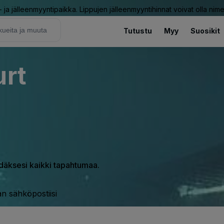
ja jälleenmyyntipaikka. Lippujen jälleenmyyntihinnat voivat olla nime
Tutustu
Myy
Suosikit
urt
hdäksesi kaikki tapahtumaa.
n sähköpostiisi