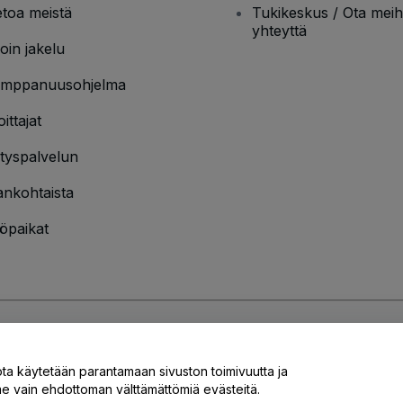
etoa meistä
Tukikeskus / Ota meih
yhteyttä
oin jakelu
mppanuusohjelma
oittajat
ityspalvelun
ankohtaista
öpaikat
jakäytännön
ja
Evästekäytännön
ja
Mobiilitietosuojakäytännön
ota käytetään parantamaan sivuston toimivuutta ja
 vain ehdottoman välttämättömiä evästeitä.