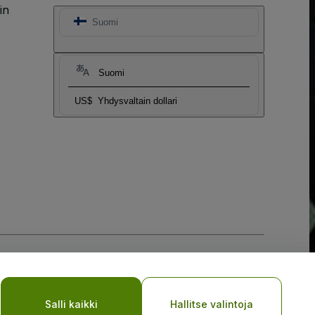
in
Suomi
Suomi
US$
Yhdysvaltain dollari
Salli kaikki
Hallitse valintoja