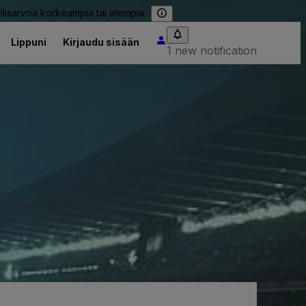
llisarvoa korkeampia tai alempia.
Lippuni
Kirjaudu sisään
1 new notification