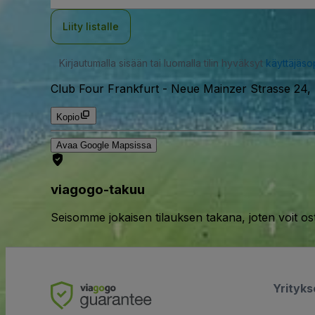
Liity listalle
Kirjautumalla sisään tai luomalla tilin hyväksyt
käyttäjäs
Club Four Frankfurt
-
Neue Mainzer Strasse 24, 
Kopio
Avaa Google Mapsissa
viagogo-takuu
Seisomme jokaisen tilauksen takana, joten voit os
Yrityk