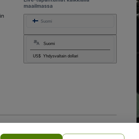
maailmassa
in
Suomi
Suomi
US$
Yhdysvaltain dollari