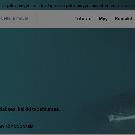
ja jälleenmyyntipaikka. Lippujen jälleenmyyntihinnat voivat olla nime
Tutustu
Myy
Suosikit
hdäksesi kaikki tapahtumaa.
n sähköpostiisi