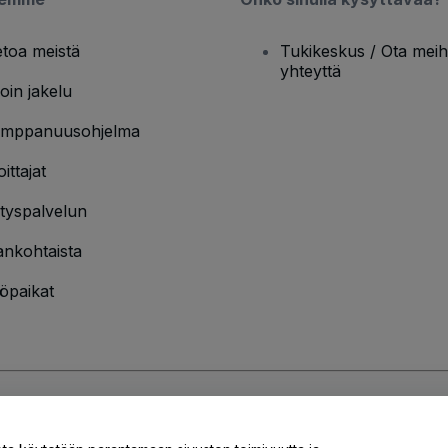
etoa meistä
Tukikeskus / Ota meih
yhteyttä
oin jakelu
mppanuusohjelma
oittajat
ityspalvelun
ankohtaista
öpaikat
jakäytännön
ja
Evästekäytännön
ja
Mobiilitietosuojakäytännön