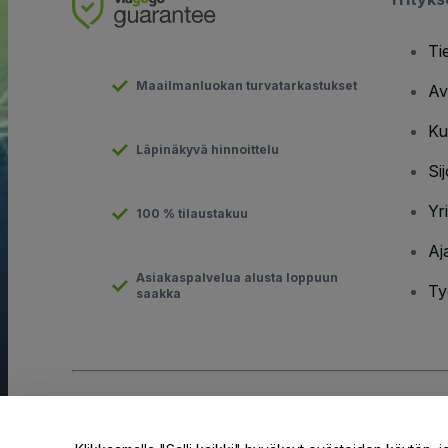
Ti
Maailmanluokan turvatarkastukset
Av
Ku
Läpinäkyvä hinnoittelu
Sij
Yr
100 % tilaustakuu
Aj
Asiakaspalvelua alusta loppuun
Ty
saakka
Tekijänoikeus © viagogo GmbH 2026
Yritystiedot
Tämän web-sivuston käytöllä hyväksyt
Käyttöehdot
ja
Tietosuo