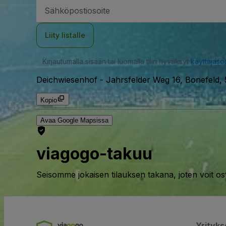
Sähköpostiosoite
Liity listalle
Kirjautumalla sisään tai luomalla tilin hyväksyt
käyttäjäs
Deichwiesenhof
-
Jahrsfelder Weg 16, Bonefeld,
Kopio
Avaa Google Mapsissa
viagogo-takuu
Seisomme jokaisen tilauksen takana, joten voit os
Yrityk