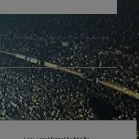
iesti-ilmoituksia, ja voit milloin tahansa kieltäytyä niistä.
Live-tapahtumat kaikkialla