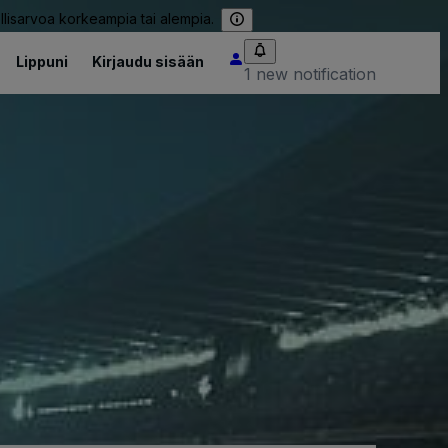
llisarvoa korkeampia tai alempia.
Lippuni
Kirjaudu sisään
1 new notification