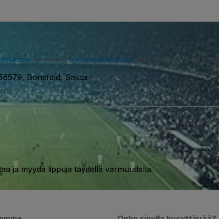
opimuksen
ja hyväksyt
tietosuojakäytännön
. Saatat saada meiltä tekstiv
 56579, Bonefeld, Saksa
taa ja myydä lippuja täydellä varmuudella.
semme
Onko sinulla kysyttävää?