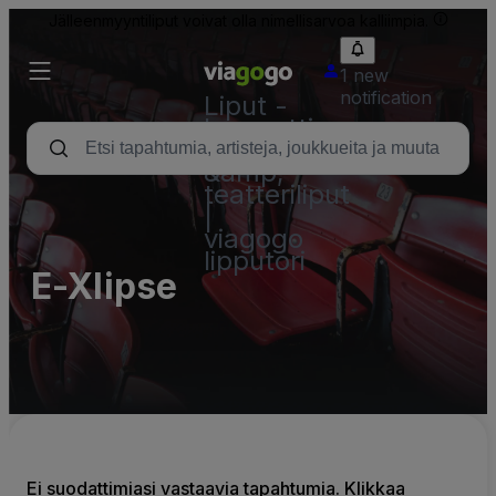
Jälleenmyyntiliput voivat olla nimellisarvoa kalliimpia.
1 new
notification
Liput -
konsertti,
urheilu
&amp;
teatteriliput
|
viagogo
lipputori
E-Xlipse
Ei suodattimiasi vastaavia tapahtumia. Klikkaa