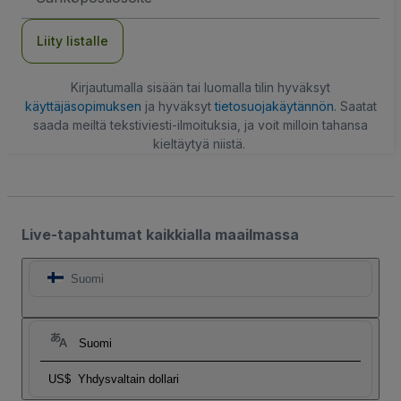
Liity listalle
Kirjautumalla sisään tai luomalla tilin hyväksyt
käyttäjäsopimuksen
ja hyväksyt
tietosuojakäytännön
. Saatat
saada meiltä tekstiviesti-ilmoituksia, ja voit milloin tahansa
kieltäytyä niistä.
Live-tapahtumat kaikkialla maailmassa
Suomi
Suomi
US$
Yhdysvaltain dollari