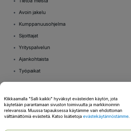
Tietoa meistä
Avoin jakelu
Kumppanuusohjelma
Sijoittajat
Yrityspalvelun
Ajankohtaista
Työpaikat
Onko sinulla kysyttävää?
Klikkaamalla "Salli kaikki" hyväksyt evästeiden käytön, jota
käytetään parantamaan sivuston toimivuutta ja markkinoinnin
Tukikeskus / Ota meihin yhteyttä
relevanssia. Muussa tapauksessa käytämme vain ehdottoman
välttämättömiä evästeitä. Katso lisätietoja
evästekäytännöstämme
.