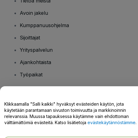
Tietoa meistä
Avoin jakelu
Kumppanuusohjelma
Sijoittajat
Yrityspalvelun
Ajankohtaista
Työpaikat
Onko sinulla kysyttävää?
Klikkaamalla "Salli kaikki" hyväksyt evästeiden käytön, jota
käytetään parantamaan sivuston toimivuutta ja markkinoinnin
Tukikeskus / Ota meihin yhteyttä
relevanssia. Muussa tapauksessa käytämme vain ehdottoman
välttämättömiä evästeitä. Katso lisätietoja
evästekäytännöstämme
.