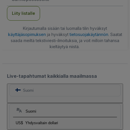
Liity listalle
Kirjautumalla sisään tai luomalla tilin hyväksyt
käyttäjäsopimuksen
ja hyväksyt
tietosuojakäytännön
. Saatat
saada meiltä tekstiviesti-ilmoituksia, ja voit milloin tahansa
kieltäytyä niistä.
Live-tapahtumat kaikkialla maailmassa
Suomi
Suomi
US$
Yhdysvaltain dollari