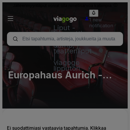
Jälleenmyyntiliput voivat olla nimellisarvoa kalliimpia.
1 new
notification
Liput -
konsertti,
urheilu
&amp;
teatteriliput
|
viagogo
lipputori
Europahaus Aurich -
Deutsch
Niederländische
Heimvolkshochschule
e.V.
Ei suodattimiasi vastaavia tapahtumia. Klikkaa