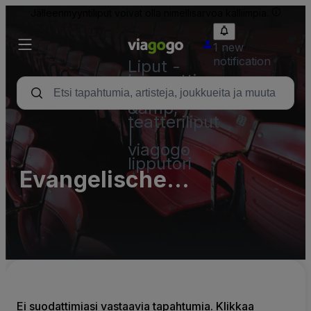
Jälleenmyyntiliput voivat olla nimellisarvoa kalliimpia.
1 new
notification
Liput -
konsertti,
urheilu
&amp;
teatteriliput
|
viagogo
lipputori
Evangelische
Antholianus Kirche
Ei suodattimiasi vastaavia tapahtumia. Klikkaa