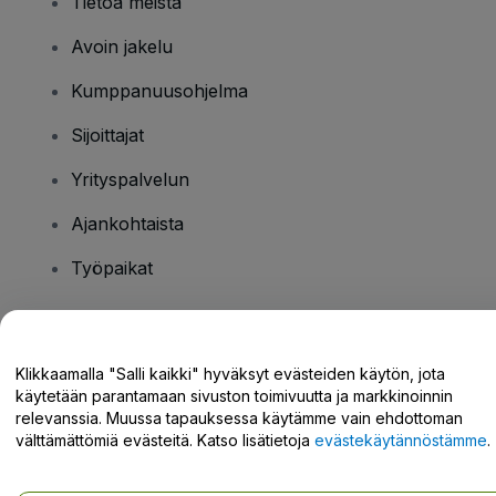
Tietoa meistä
Avoin jakelu
Kumppanuusohjelma
Sijoittajat
Yrityspalvelun
Ajankohtaista
Työpaikat
Onko sinulla kysyttävää?
Klikkaamalla "Salli kaikki" hyväksyt evästeiden käytön, jota
käytetään parantamaan sivuston toimivuutta ja markkinoinnin
Tukikeskus / Ota meihin yhteyttä
relevanssia. Muussa tapauksessa käytämme vain ehdottoman
välttämättömiä evästeitä. Katso lisätietoja
evästekäytännöstämme
.