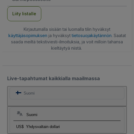
Liity listalle
Kirjautumalla sisään tai luomalla tilin hyväksyt
käyttäjäsopimuksen
ja hyväksyt
tietosuojakäytännön
. Saatat
saada meiltä tekstiviesti-ilmoituksia, ja voit milloin tahansa
kieltäytyä niistä.
Live-tapahtumat kaikkialla maailmassa
Suomi
Suomi
US$
Yhdysvaltain dollari