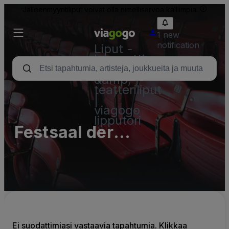
Jälleenmyyntiliput voivat olla nimellisarvoa kalliimpia.
1 new
notification
Liput -
konsertti,
urheilu
&amp;
teatteriliput
|
viagogo
lipputori
Festsaal der
Kavaliershäuser
Ei suodattimiasi vastaavia tapahtumia. Klikkaa