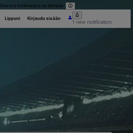
llisarvoa korkeampia tai alempia.
Lippuni
Kirjaudu sisään
1 new notification