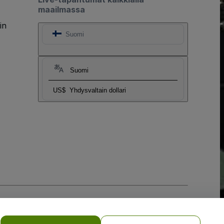
maailmassa
in
Suomi
Suomi
US$
Yhdysvaltain dollari