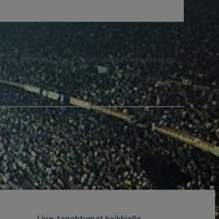
iesti-ilmoituksia, ja voit milloin tahansa kieltäytyä niistä.
Live-tapahtumat kaikkialla