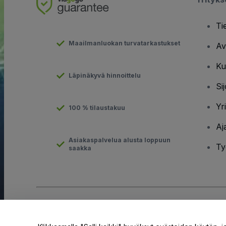
Ti
Maailmanluokan turvatarkastukset
Av
Ku
Läpinäkyvä hinnoittelu
Sij
Yr
100 % tilaustakuu
Aj
Asiakaspalvelua alusta loppuun
Ty
saakka
Tekijänoikeus © viagogo GmbH 2026
Yritystiedot
Tämän web-sivuston käytöllä hyväksyt
Käyttöehdot
ja
Tietosuo