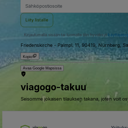
Sähköpostiosoite
Liity listalle
Kirjautumalla sisään tai luomalla tilin hyväksyt
käyttäjäs
Friedenskirche
-
Palmpl. 11, 90419, Nürnberg, S
Kopio
Avaa Google Mapsissa
viagogo-takuu
Seisomme jokaisen tilauksen takana, joten voit os
Yrityk