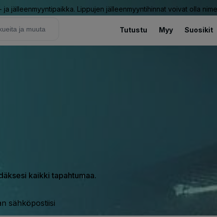
ja jälleenmyyntipaikka. Lippujen jälleenmyyntihinnat voivat olla nime
Tutustu
Myy
Suosikit
hdäksesi kaikki tapahtumaa.
n sähköpostiisi