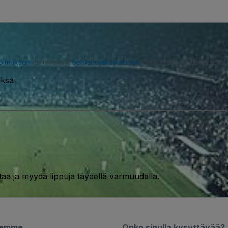
opimuksen
ja hyväksyt
tietosuojakäytännön
. Saatat saada meiltä tekstiv
aksa
taa ja myydä lippuja täydellä varmuudella.
semme
Onko sinulla kysyttävää?