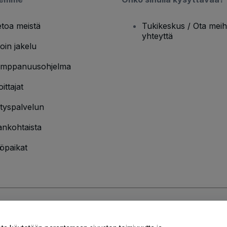
etoa meistä
Tukikeskus / Ota meih
yhteyttä
oin jakelu
mppanuusohjelma
oittajat
ityspalvelun
ankohtaista
öpaikat
jakäytännön
ja
Evästekäytännön
ja
Mobiilitietosuojakäytännön