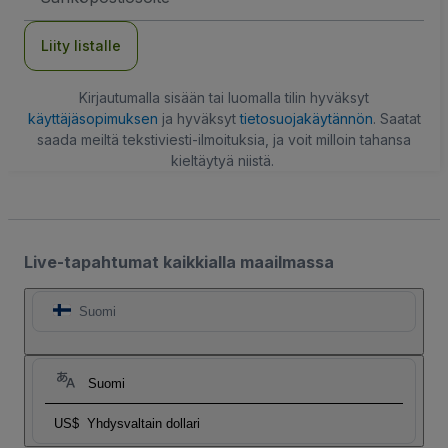
Liity listalle
Kirjautumalla sisään tai luomalla tilin hyväksyt
käyttäjäsopimuksen
ja hyväksyt
tietosuojakäytännön
. Saatat
saada meiltä tekstiviesti-ilmoituksia, ja voit milloin tahansa
kieltäytyä niistä.
Live-tapahtumat kaikkialla maailmassa
Suomi
Suomi
US$
Yhdysvaltain dollari