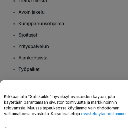
Tietoa meistä
Avoin jakelu
Kumppanuusohjelma
Sijoittajat
Yrityspalvelun
Ajankohtaista
Työpaikat
Onko sinulla kysyttävää?
Klikkaamalla "Salli kaikki" hyväksyt evästeiden käytön, jota
käytetään parantamaan sivuston toimivuutta ja markkinoinnin
Tukikeskus / Ota meihin yhteyttä
relevanssia. Muussa tapauksessa käytämme vain ehdottoman
välttämättömiä evästeitä. Katso lisätietoja
evästekäytännöstämme
.