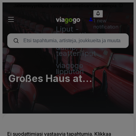
Jälleenmyyntiliput voivat olla nimellisarvoa kalliimpia.
1 new
notification
Liput -
konsertti,
urheilu
&amp;
teatteriliput
|
viagogo
lipputori
Großes Haus at
Saarländisches
Staatstheater - Complex
Ei suodattimiasi vastaavia tapahtumia. Klikkaa