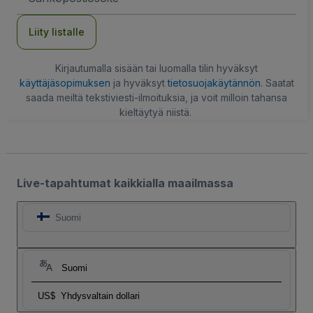
Liity listalle
Kirjautumalla sisään tai luomalla tilin hyväksyt
käyttäjäsopimuksen
ja hyväksyt
tietosuojakäytännön
. Saatat
saada meiltä tekstiviesti-ilmoituksia, ja voit milloin tahansa
kieltäytyä niistä.
Live-tapahtumat kaikkialla maailmassa
Suomi
Suomi
US$
Yhdysvaltain dollari