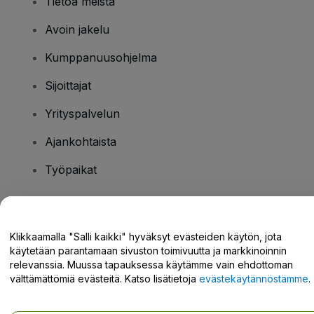
Tietoa meistä
Avoin jakelu
Kumppanuusohjelma
Sijoittajat
Yrityspalvelun
Ajankohtaista
Työpaikat
Onko sinulla kysyttävää?
Klikkaamalla "Salli kaikki" hyväksyt evästeiden käytön, jota
käytetään parantamaan sivuston toimivuutta ja markkinoinnin
Tukikeskus / Ota meihin yhteyttä
relevanssia. Muussa tapauksessa käytämme vain ehdottoman
välttämättömiä evästeitä. Katso lisätietoja
evästekäytännöstämme
.