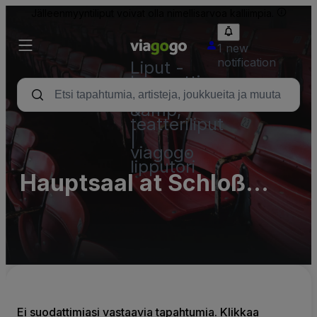
Jälleenmyyntiliput voivat olla nimellisarvoa kalliimpia.
1 new
notification
Liput -
konsertti,
urheilu
&amp;
teatteriliput
|
viagogo
lipputori
Hauptsaal at Schloß
Hundisburg - Complex
Ei suodattimiasi vastaavia tapahtumia. Klikkaa