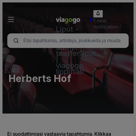
Jälleenmyyntiliput voivat olla nimellisarvoa kalliimpia.
1 new
notification
Liput -
konsertti,
urheilu
&amp;
teatteriliput
|
viagogo
lipputori
Herberts Hof
Ei suodattimiasi vastaavia tapahtumia. Klikkaa