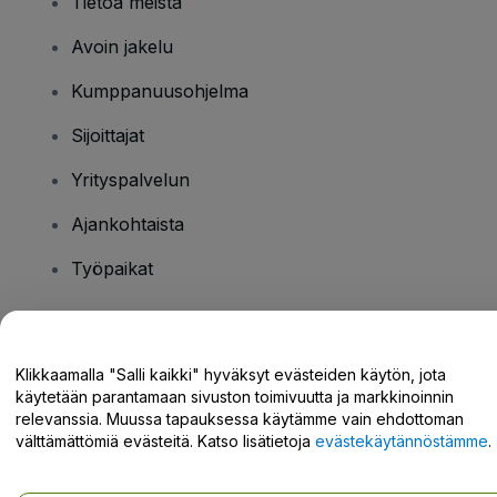
Tietoa meistä
Avoin jakelu
Kumppanuusohjelma
Sijoittajat
Yrityspalvelun
Ajankohtaista
Työpaikat
Onko sinulla kysyttävää?
Klikkaamalla "Salli kaikki" hyväksyt evästeiden käytön, jota
käytetään parantamaan sivuston toimivuutta ja markkinoinnin
Tukikeskus / Ota meihin yhteyttä
relevanssia. Muussa tapauksessa käytämme vain ehdottoman
välttämättömiä evästeitä. Katso lisätietoja
evästekäytännöstämme
.