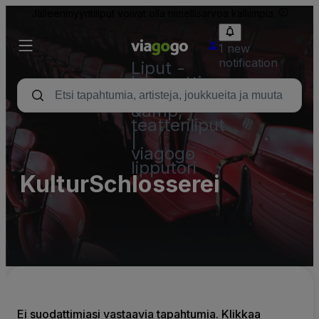
Jälleenmyyntiliput voivat olla nimellisarvoa kalliimpia.
1 new
notification
Liput -
konsertti,
urheilu
&amp;
teatteriliput
|
viagogo
lipputori
KulturSchlosserei
Ei suodattimiasi vastaavia tapahtumia. Klikkaa