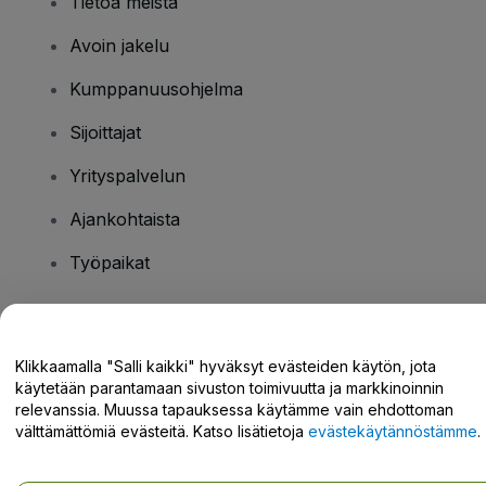
Tietoa meistä
Avoin jakelu
Kumppanuusohjelma
Sijoittajat
Yrityspalvelun
Ajankohtaista
Työpaikat
Onko sinulla kysyttävää?
Klikkaamalla "Salli kaikki" hyväksyt evästeiden käytön, jota
käytetään parantamaan sivuston toimivuutta ja markkinoinnin
Tukikeskus / Ota meihin yhteyttä
relevanssia. Muussa tapauksessa käytämme vain ehdottoman
välttämättömiä evästeitä. Katso lisätietoja
evästekäytännöstämme
.