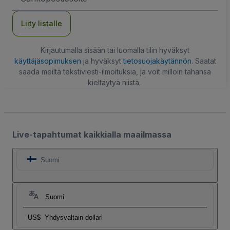
Liity listalle
Kirjautumalla sisään tai luomalla tilin hyväksyt
käyttäjäsopimuksen
ja hyväksyt
tietosuojakäytännön
. Saatat
saada meiltä tekstiviesti-ilmoituksia, ja voit milloin tahansa
kieltäytyä niistä.
Live-tapahtumat kaikkialla maailmassa
Suomi
Suomi
US$
Yhdysvaltain dollari