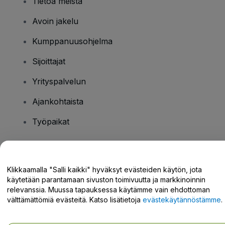
Tietoa meistä
Avoin jakelu
Kumppanuusohjelma
Sijoittajat
Yrityspalvelun
Ajankohtaista
Työpaikat
Onko sinulla kysyttävää?
Klikkaamalla "Salli kaikki" hyväksyt evästeiden käytön, jota
käytetään parantamaan sivuston toimivuutta ja markkinoinnin
Tukikeskus / Ota meihin yhteyttä
relevanssia. Muussa tapauksessa käytämme vain ehdottoman
välttämättömiä evästeitä. Katso lisätietoja
evästekäytännöstämme
.