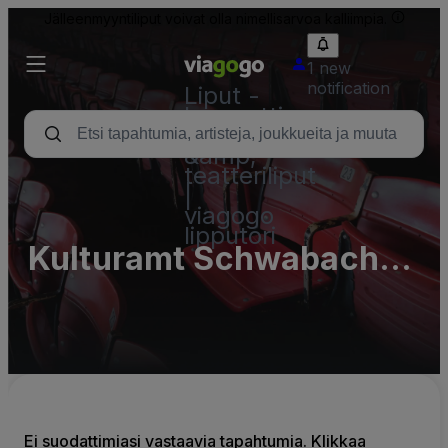
Jälleenmyyntiliput voivat olla nimellisarvoa kalliimpia.
1 new
notification
Liput -
konsertti,
urheilu
&amp;
teatteriliput
|
viagogo
lipputori
Kulturamt Schwabach
Kulturhaus
Ei suodattimiasi vastaavia tapahtumia. Klikkaa