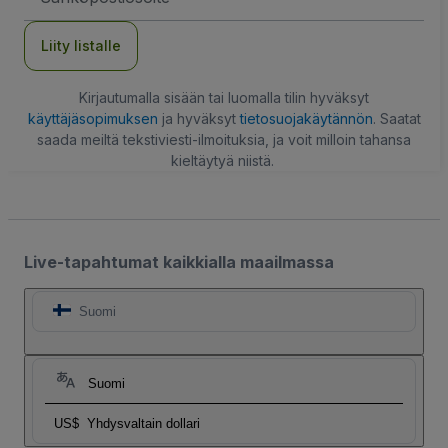
Liity listalle
Kirjautumalla sisään tai luomalla tilin hyväksyt
käyttäjäsopimuksen
ja hyväksyt
tietosuojakäytännön
. Saatat
saada meiltä tekstiviesti-ilmoituksia, ja voit milloin tahansa
kieltäytyä niistä.
Live-tapahtumat kaikkialla maailmassa
Suomi
Suomi
US$
Yhdysvaltain dollari