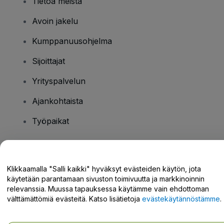
Tietoa meistä
Avoin jakelu
Kumppanuusohjelma
Sijoittajat
Yrityspalvelun
Ajankohtaista
Työpaikat
Onko sinulla kysyttävää?
Klikkaamalla "Salli kaikki" hyväksyt evästeiden käytön, jota
käytetään parantamaan sivuston toimivuutta ja markkinoinnin
Tukikeskus / Ota meihin yhteyttä
relevanssia. Muussa tapauksessa käytämme vain ehdottoman
välttämättömiä evästeitä. Katso lisätietoja
evästekäytännöstämme
.