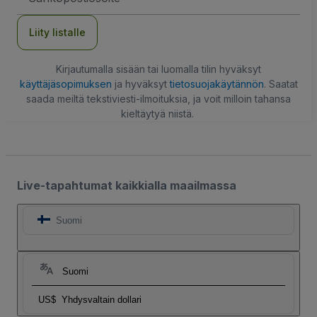
Liity listalle
Kirjautumalla sisään tai luomalla tilin hyväksyt
käyttäjäsopimuksen
ja hyväksyt
tietosuojakäytännön
. Saatat
saada meiltä tekstiviesti-ilmoituksia, ja voit milloin tahansa
kieltäytyä niistä.
Live-tapahtumat kaikkialla maailmassa
Suomi
Suomi
US$
Yhdysvaltain dollari