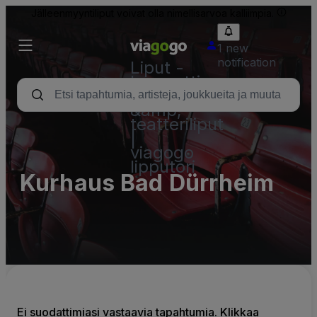
Jälleenmyyntiliput voivat olla nimellisarvoa kalliimpia.
1 new
notification
Liput -
konsertti,
urheilu
&amp;
teatteriliput
|
viagogo
lipputori
Kurhaus Bad Dürrheim
Ei suodattimiasi vastaavia tapahtumia. Klikkaa