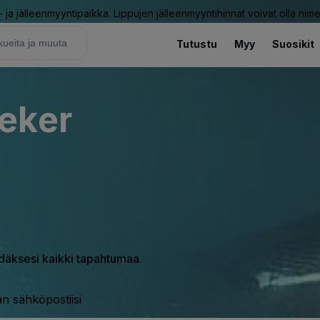
ja jälleenmyyntipaikka. Lippujen jälleenmyyntihinnat voivat olla nime
Tutustu
Myy
Suosikit
eker
hdäksesi kaikki tapahtumaa.
n sähköpostiisi