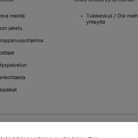
etoa meistä
Tukikeskus / Ota meih
yhteyttä
oin jakelu
mppanuusohjelma
oittajat
ityspalvelun
ankohtaista
öpaikat
jakäytännön
ja
Evästekäytännön
ja
Mobiilitietosuojakäytännön