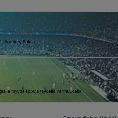
opimuksen
ja hyväksyt
tietosuojakäytännön
. Saatat saada meiltä tekstiv
40, Bremen, Saksa
taa ja myydä lippuja täydellä varmuudella.
semme
Onko sinulla kysyttävää?