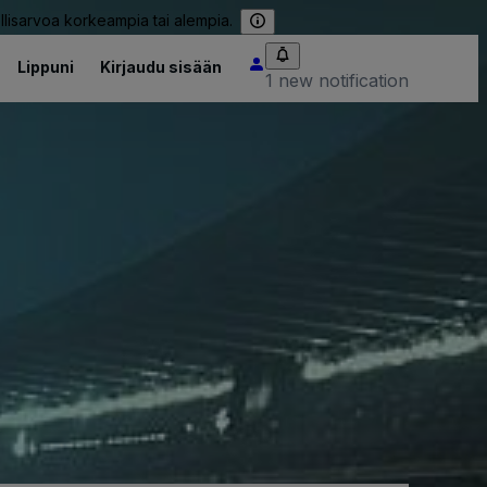
llisarvoa korkeampia tai alempia.
Lippuni
Kirjaudu sisään
1 new notification