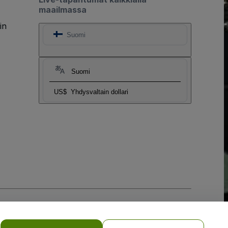
maailmassa
in
Suomi
Suomi
US$
Yhdysvaltain dollari