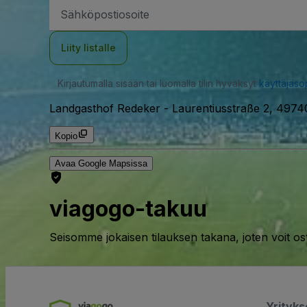
Sähköpostiosoite
Liity listalle
Kirjautumalla sisään tai luomalla tilin hyväksyt
käyttäjäs
Landgasthof Redeker
-
Laurentiusstraße 2, 497
Kopio
Avaa Google Mapsissa
viagogo-takuu
Seisomme jokaisen tilauksen takana, joten voit os
Yrityk