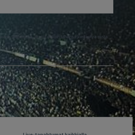
iesti-ilmoituksia, ja voit milloin tahansa kieltäytyä niistä.
Live-tapahtumat kaikkialla