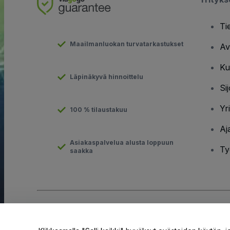
Ti
Maailmanluokan turvatarkastukset
Av
Ku
Läpinäkyvä hinnoittelu
Sij
Yr
100 % tilaustakuu
Aj
Asiakaspalvelua alusta loppuun
Ty
saakka
Tekijänoikeus © viagogo GmbH 2026
Yritystiedot
Tämän web-sivuston käytöllä hyväksyt
Käyttöehdot
ja
Tietosuo