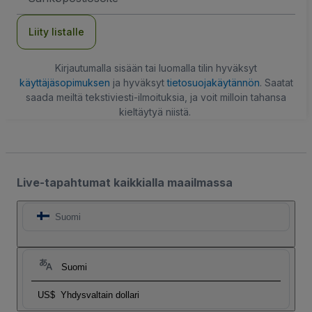
Liity listalle
Kirjautumalla sisään tai luomalla tilin hyväksyt
käyttäjäsopimuksen
ja hyväksyt
tietosuojakäytännön
. Saatat
saada meiltä tekstiviesti-ilmoituksia, ja voit milloin tahansa
kieltäytyä niistä.
Live-tapahtumat kaikkialla maailmassa
Suomi
Suomi
US$
Yhdysvaltain dollari