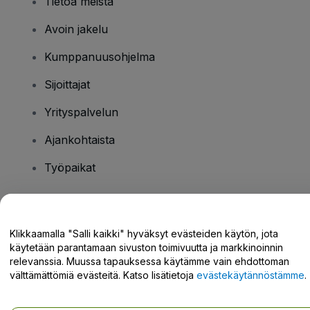
Tietoa meistä
Avoin jakelu
Kumppanuusohjelma
Sijoittajat
Yrityspalvelun
Ajankohtaista
Työpaikat
Onko sinulla kysyttävää?
Klikkaamalla "Salli kaikki" hyväksyt evästeiden käytön, jota
käytetään parantamaan sivuston toimivuutta ja markkinoinnin
Tukikeskus / Ota meihin yhteyttä
relevanssia. Muussa tapauksessa käytämme vain ehdottoman
välttämättömiä evästeitä. Katso lisätietoja
evästekäytännöstämme
.