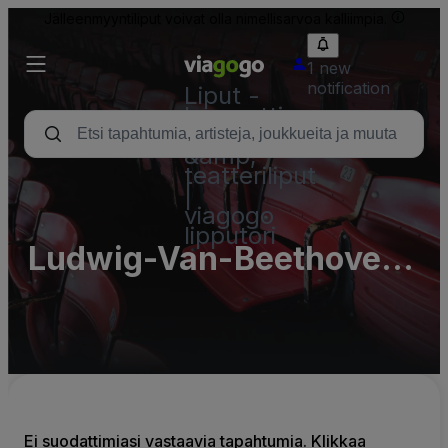
Jälleenmyyntiliput voivat olla nimellisarvoa kalliimpia.
1 new
notification
Liput -
konsertti,
urheilu
&amp;
teatteriliput
|
viagogo
lipputori
Ludwig-Van-Beethoven-
Saal at Konzerthaus
Berlin - Complex
Ei suodattimiasi vastaavia tapahtumia. Klikkaa