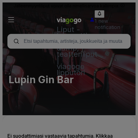
Jälleenmyyntiliput voivat olla nimellisarvoa kalliimpia.
1 new
notification
Liput -
konsertti,
urheilu
&amp;
teatteriliput
|
viagogo
lipputori
Lupin Gin Bar
Ei suodattimiasi vastaavia tapahtumia. Klikkaa