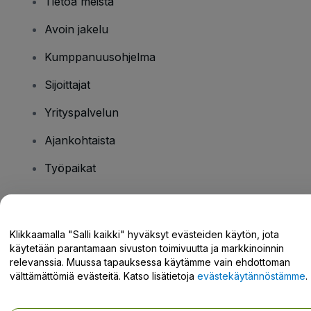
Tietoa meistä
Avoin jakelu
Kumppanuusohjelma
Sijoittajat
Yrityspalvelun
Ajankohtaista
Työpaikat
Onko sinulla kysyttävää?
Klikkaamalla "Salli kaikki" hyväksyt evästeiden käytön, jota
käytetään parantamaan sivuston toimivuutta ja markkinoinnin
Tukikeskus / Ota meihin yhteyttä
relevanssia. Muussa tapauksessa käytämme vain ehdottoman
välttämättömiä evästeitä. Katso lisätietoja
evästekäytännöstämme
.