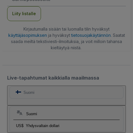
Liity listalle
Kirjautumalla sisään tai luomalla tilin hyväksyt
käyttäjäsopimuksen
ja hyväksyt
tietosuojakäytännön
. Saatat
saada meiltä tekstiviesti-ilmoituksia, ja voit milloin tahansa
kieltäytyä niistä.
Live-tapahtumat kaikkialla maailmassa
Suomi
Suomi
US$
Yhdysvaltain dollari