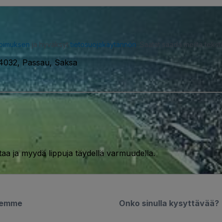
opimuksen
ja hyväksyt
tietosuojakäytännön
. Saatat saada meiltä tekstiv
4032, Passau, Saksa
taa ja myydä lippuja täydellä varmuudella.
semme
Onko sinulla kysyttävää?