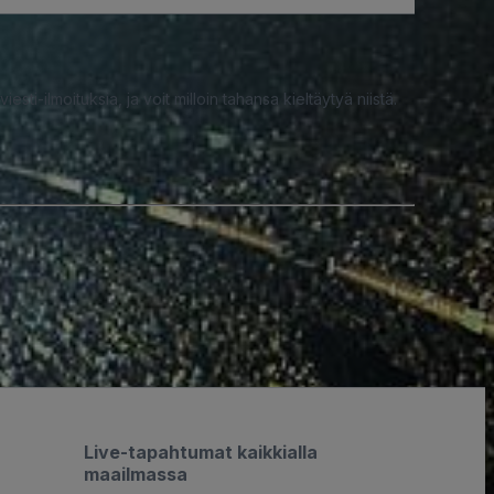
iesti-ilmoituksia, ja voit milloin tahansa kieltäytyä niistä.
Live-tapahtumat kaikkialla
maailmassa