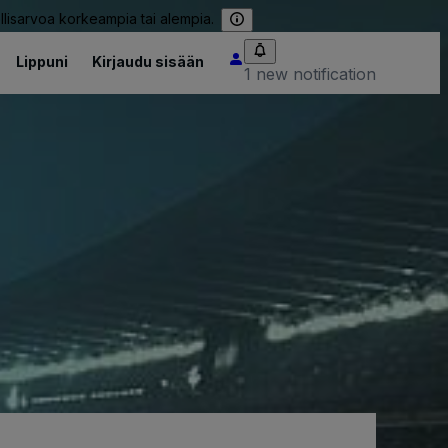
llisarvoa korkeampia tai alempia.
Lippuni
Kirjaudu sisään
1 new notification