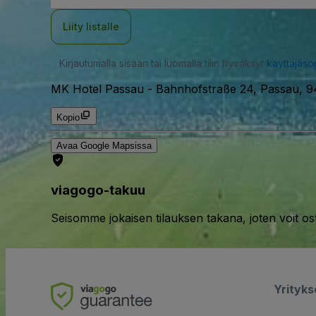
Liity listalle
Kirjautumalla sisään tai luomalla tilin hyväksyt
käyttäjäs
MK Hotel Passau
-
Bahnhofstraße 24, Passau, 9
Kopio
Avaa Google Mapsissa
viagogo-takuu
Seisomme jokaisen tilauksen takana, joten voit os
Yrityk