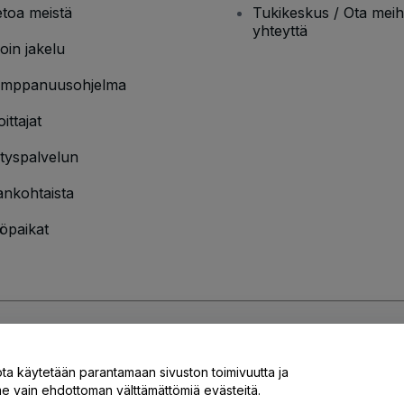
etoa meistä
Tukikeskus / Ota meih
yhteyttä
oin jakelu
mppanuusohjelma
oittajat
ityspalvelun
ankohtaista
öpaikat
jakäytännön
ja
Evästekäytännön
ja
Mobiilitietosuojakäytännön
ota käytetään parantamaan sivuston toimivuutta ja
 vain ehdottoman välttämättömiä evästeitä.