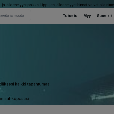
ja jälleenmyyntipaikka. Lippujen jälleenmyyntihinnat voivat olla nime
Tutustu
Myy
Suosikit
hdäksesi kaikki tapahtumaa.
n sähköpostiisi