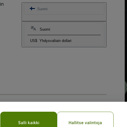
in
Suomi
Suomi
US$
Yhdysvaltain dollari
Salli kaikki
Hallitse valintoja