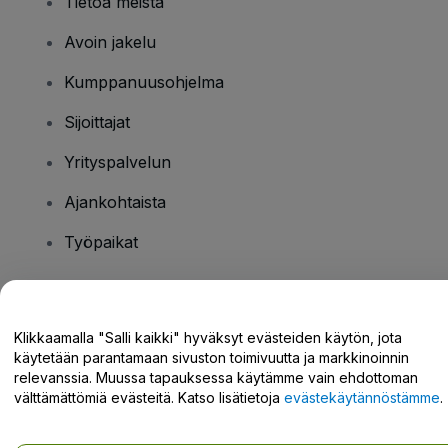
Tietoa meistä
Avoin jakelu
Kumppanuusohjelma
Sijoittajat
Yrityspalvelun
Ajankohtaista
Työpaikat
Onko sinulla kysyttävää?
Klikkaamalla "Salli kaikki" hyväksyt evästeiden käytön, jota
käytetään parantamaan sivuston toimivuutta ja markkinoinnin
Tukikeskus / Ota meihin yhteyttä
relevanssia. Muussa tapauksessa käytämme vain ehdottoman
välttämättömiä evästeitä. Katso lisätietoja
evästekäytännöstämme
.