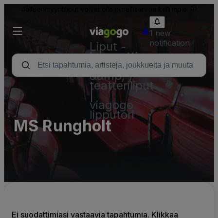
Jälleenmyyntiliput voivat olla nimellisarvoa kalliimpia.
1 new
notification
Liput -
konsertti,
urheilu
&amp;
teatteriliput
|
viagogo
lipputori
MS Rungholt
Ei suodattimiasi vastaavia tapahtumia. Klikkaa