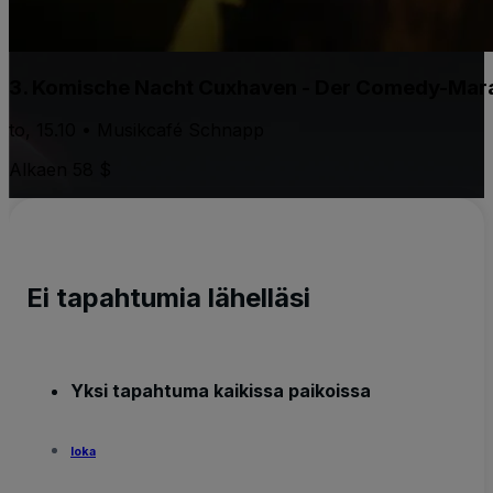
3. Komische Nacht Cuxhaven - Der Comedy-Marat
to, 15.10 • Musikcafé Schnapp
Alkaen 58 $
Ei tapahtumia lähelläsi
Yksi tapahtuma kaikissa paikoissa
loka