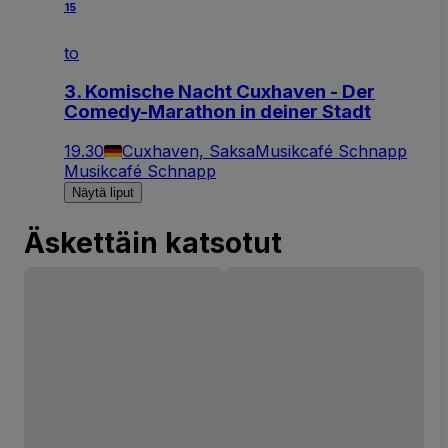
15
to
3. Komische Nacht Cuxhaven - Der
Comedy-Marathon in deiner Stadt
19.30
Cuxhaven, Saksa
Musikcafé Schnapp
Musikcafé Schnapp
Näytä liput
Äskettäin katsotut