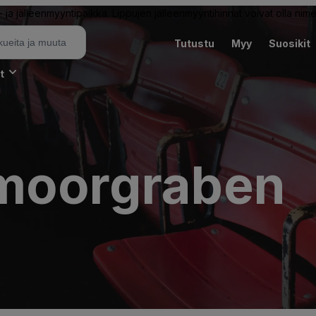
ja jälleenmyyntipaikka. Lippujen jälleenmyyntihinnat voivat olla nime
Tutustu
Myy
Suosikit
t
tmoorgraben