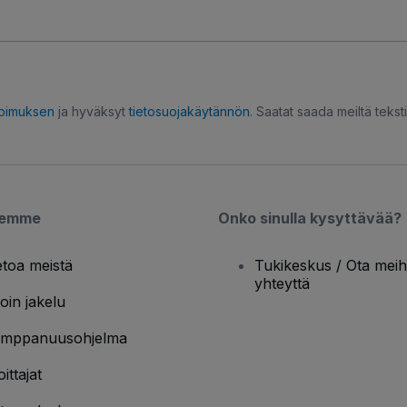
opimuksen
ja hyväksyt
tietosuojakäytännön
. Saatat saada meiltä tekstiv
semme
Onko sinulla kysyttävää?
etoa meistä
Tukikeskus / Ota meih
yhteyttä
oin jakelu
mppanuusohjelma
oittajat