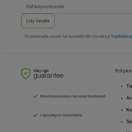
Sähköpostiosoite
Liity listalle
Kirjautumalla sisään tai luomalla tilin hyväksyt
käyttäjäs
Yrityk
Ti
Maailmanluokan turvatarkastukset
Av
Ku
Läpinäkyvä hinnoittelu
Sij