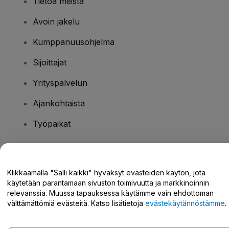
Tietoa meistä
Avoin jakelu
Kumppanuusohjelma
Sijoittajat
Yrityspalvelun
Ajankohtaista
Työpaikat
Onko sinulla kysyttävää?
Klikkaamalla "Salli kaikki" hyväksyt evästeiden käytön, jota
käytetään parantamaan sivuston toimivuutta ja markkinoinnin
Tukikeskus / Ota meihin yhteyttä
relevanssia. Muussa tapauksessa käytämme vain ehdottoman
välttämättömiä evästeitä. Katso lisätietoja
evästekäytännöstämme
.