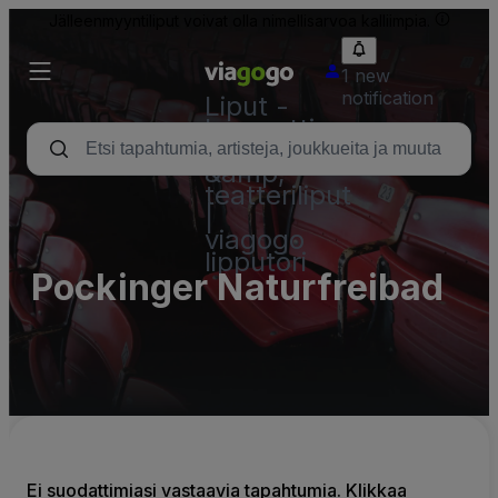
Jälleenmyyntiliput voivat olla nimellisarvoa kalliimpia.
1 new
notification
Liput -
konsertti,
urheilu
&amp;
teatteriliput
|
viagogo
lipputori
Pockinger Naturfreibad
Ei suodattimiasi vastaavia tapahtumia. Klikkaa