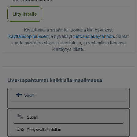
Liity listalle
Kirjautumalla sisään tai luomalla tilin hyväksyt
käyttäjäsopimuksen
ja hyväksyt
tietosuojakäytännön
. Saatat
saada meiltä tekstiviesti-ilmoituksia, ja voit milloin tahansa
kieltäytyä niistä.
Live-tapahtumat kaikkialla maailmassa
Suomi
Suomi
US$
Yhdysvaltain dollari