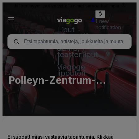
Jälleenmyyntiliput voivat olla nimellisarvoa kalliimpia.
1 new
notification
Liput -
konsertti,
urheilu
&amp;
teatteriliput
|
viagogo
lipputori
Polleyn-Zentrum-
Polleyn-Saal
Ei suodattimiasi vastaavia tapahtumia. Klikkaa