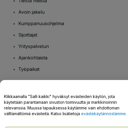
Tietoa meistä
Avoin jakelu
Kumppanuusohjelma
Sijoittajat
Yrityspalvelun
Ajankohtaista
Työpaikat
Onko sinulla kysyttävää?
Klikkaamalla "Salli kaikki" hyväksyt evästeiden käytön, jota
käytetään parantamaan sivuston toimivuutta ja markkinoinnin
Tukikeskus / Ota meihin yhteyttä
relevanssia. Muussa tapauksessa käytämme vain ehdottoman
välttämättömiä evästeitä. Katso lisätietoja
evästekäytännöstämme
.