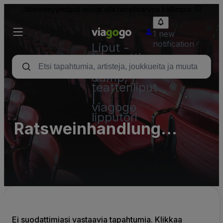
Jälleenmyyntiliput voivat olla nimellisarvoa kalliimpia.
1 new
notification
Liput -
konsertti,
urheilu
&amp;
teatteriliput
|
viagogo
lipputori
Ratsweinhandlung
Uelzen Hans Meyer,
Inhaber Gerd Ingo
Schulte e.K.
Ei suodattimiasi vastaavia tapahtumia. Klikkaa