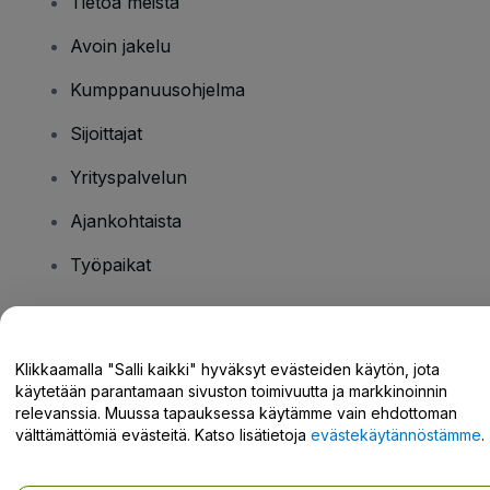
Tietoa meistä
Avoin jakelu
Kumppanuusohjelma
Sijoittajat
Yrityspalvelun
Ajankohtaista
Työpaikat
Onko sinulla kysyttävää?
Klikkaamalla "Salli kaikki" hyväksyt evästeiden käytön, jota
käytetään parantamaan sivuston toimivuutta ja markkinoinnin
Tukikeskus / Ota meihin yhteyttä
relevanssia. Muussa tapauksessa käytämme vain ehdottoman
välttämättömiä evästeitä. Katso lisätietoja
evästekäytännöstämme
.