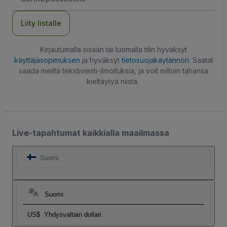
Liity listalle
Kirjautumalla sisään tai luomalla tilin hyväksyt
käyttäjäsopimuksen
ja hyväksyt
tietosuojakäytännön
. Saatat
saada meiltä tekstiviesti-ilmoituksia, ja voit milloin tahansa
kieltäytyä niistä.
Live-tapahtumat kaikkialla maailmassa
Suomi
Suomi
US$
Yhdysvaltain dollari