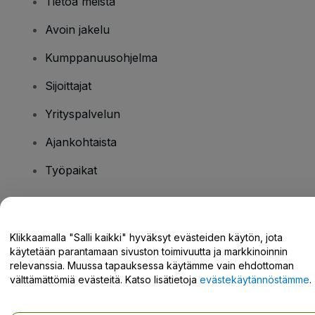
Tietoa meistä
Avoin jakelu
Kumppanuusohjelma
Sijoittajat
Yrityspalvelun
Ajankohtaista
Työpaikat
Onko sinulla kysyttävää?
Klikkaamalla "Salli kaikki" hyväksyt evästeiden käytön, jota
käytetään parantamaan sivuston toimivuutta ja markkinoinnin
Tukikeskus / Ota meihin yhteyttä
relevanssia. Muussa tapauksessa käytämme vain ehdottoman
välttämättömiä evästeitä. Katso lisätietoja
evästekäytännöstämme
.