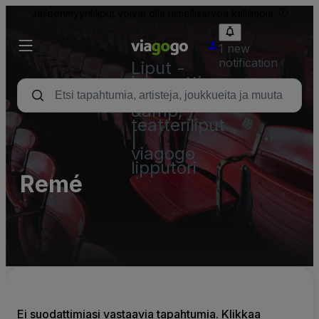
Jälleenmyyntiliput voivat olla nimellisarvoa kalliimpia.
1 new
notification
Liput -
konsertti,
urheilu
&amp;
teatteriliput
|
viagogo
lipputori
Remé
Ei suodattimiasi vastaavia tapahtumia. Klikkaa