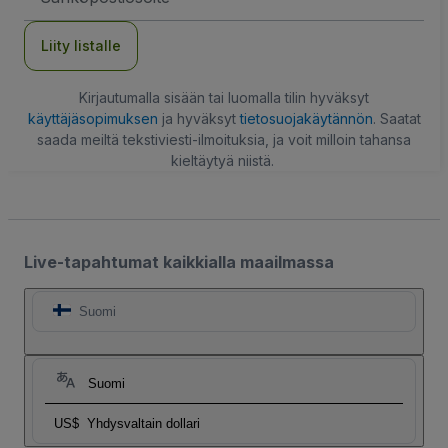
Liity listalle
Kirjautumalla sisään tai luomalla tilin hyväksyt
käyttäjäsopimuksen
ja hyväksyt
tietosuojakäytännön
. Saatat
saada meiltä tekstiviesti-ilmoituksia, ja voit milloin tahansa
kieltäytyä niistä.
Live-tapahtumat kaikkialla maailmassa
Suomi
Suomi
US$
Yhdysvaltain dollari