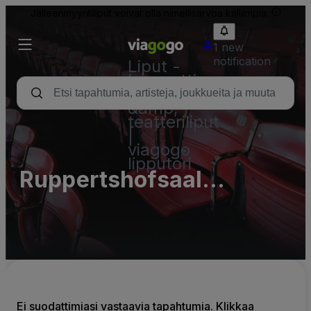
Jälleenmyyntiliput voivat olla nimellisarvoa kalliimpia.
1 new
notification
Liput -
konsertti,
urheilu
&amp;
teatteriliput
|
viagogo
lipputori
Ruppertshofsaal
Kleinblittersdorf
Ei suodattimiasi vastaavia tapahtumia. Klikkaa