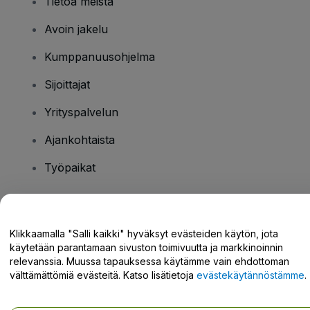
Tietoa meistä
Avoin jakelu
Kumppanuusohjelma
Sijoittajat
Yrityspalvelun
Ajankohtaista
Työpaikat
Onko sinulla kysyttävää?
Klikkaamalla "Salli kaikki" hyväksyt evästeiden käytön, jota
käytetään parantamaan sivuston toimivuutta ja markkinoinnin
Tukikeskus / Ota meihin yhteyttä
relevanssia. Muussa tapauksessa käytämme vain ehdottoman
välttämättömiä evästeitä. Katso lisätietoja
evästekäytännöstämme
.