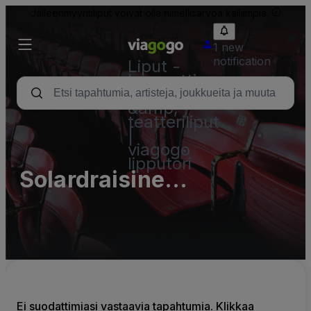
Jälleenmyyntiliput voivat olla nimellisarvoa kalliimpia.
1 new
notification
Liput -
konsertti,
urheilu
&amp;
teatteriliput
|
viagogo
lipputori
Solardraisine
Überwaldbahn
Ei suodattimiasi vastaavia tapahtumia. Klikkaa