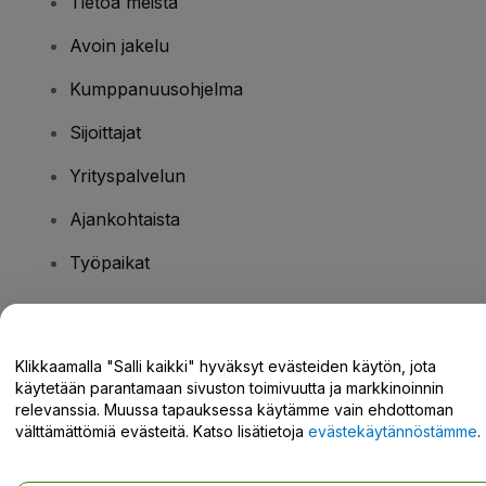
Tietoa meistä
Avoin jakelu
Kumppanuusohjelma
Sijoittajat
Yrityspalvelun
Ajankohtaista
Työpaikat
Onko sinulla kysyttävää?
Klikkaamalla "Salli kaikki" hyväksyt evästeiden käytön, jota
käytetään parantamaan sivuston toimivuutta ja markkinoinnin
Tukikeskus / Ota meihin yhteyttä
relevanssia. Muussa tapauksessa käytämme vain ehdottoman
välttämättömiä evästeitä. Katso lisätietoja
evästekäytännöstämme
.