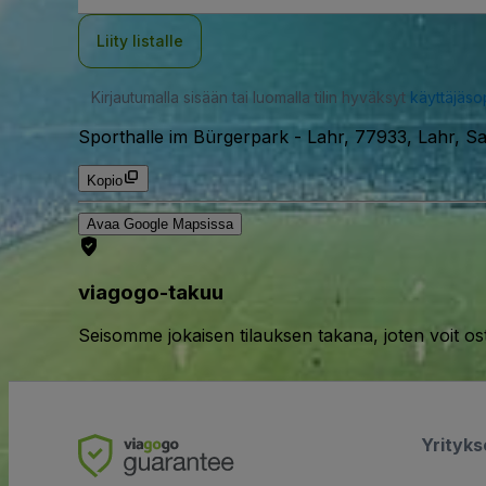
Liity listalle
Kirjautumalla sisään tai luomalla tilin hyväksyt
käyttäjäs
Sporthalle im Bürgerpark
-
Lahr, 77933, Lahr, S
Kopio
Avaa Google Mapsissa
viagogo-takuu
Seisomme jokaisen tilauksen takana, joten voit os
Yrityk