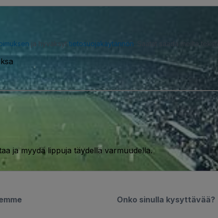
opimuksen
ja hyväksyt
tietosuojakäytännön
. Saatat saada meiltä tekstiv
aksa
taa ja myydä lippuja täydellä varmuudella.
semme
Onko sinulla kysyttävää?