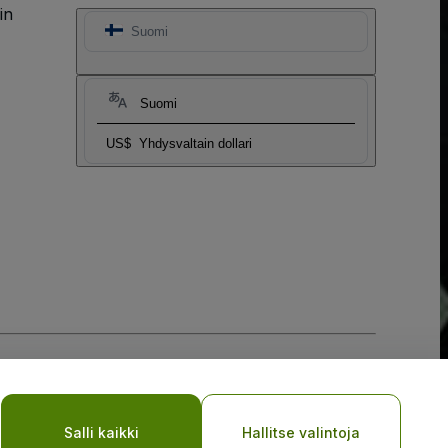
in
Suomi
Suomi
US$
Yhdysvaltain dollari
Salli kaikki
Hallitse valintoja