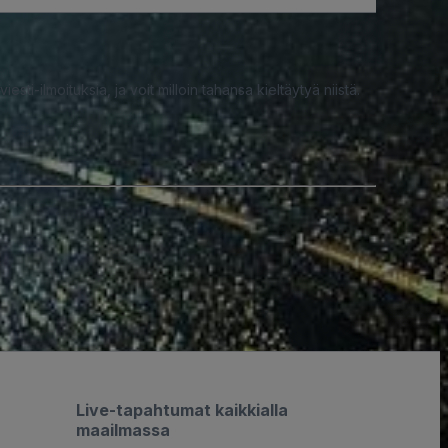
iesti-ilmoituksia, ja voit milloin tahansa kieltäytyä niistä.
Live-tapahtumat kaikkialla
maailmassa