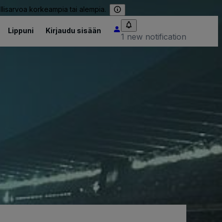
llisarvoa korkeampia tai alempia.
Lippuni
Kirjaudu sisään
1 new notification