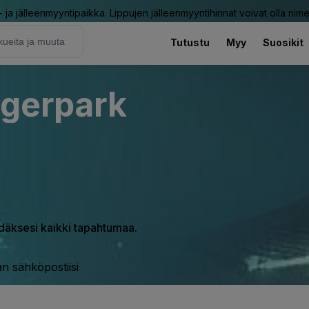
ja jälleenmyyntipaikka. Lippujen jälleenmyyntihinnat voivat olla nime
Tutustu
Myy
Suosikit
rgerpark
hdäksesi kaikki tapahtumaa.
n sähköpostiisi