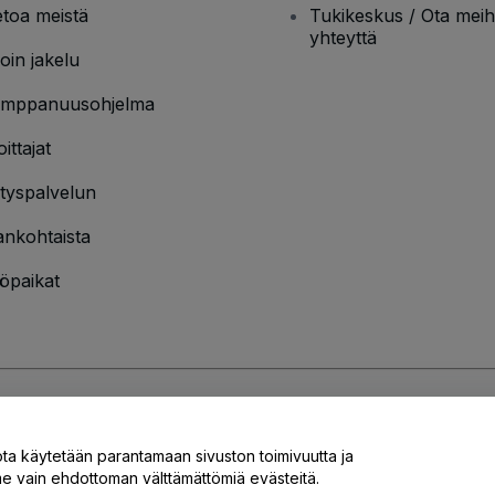
etoa meistä
Tukikeskus / Ota meih
yhteyttä
oin jakelu
mppanuusohjelma
oittajat
ityspalvelun
ankohtaista
öpaikat
jakäytännön
ja
Evästekäytännön
ja
Mobiilitietosuojakäytännön
ota käytetään parantamaan sivuston toimivuutta ja
 vain ehdottoman välttämättömiä evästeitä.