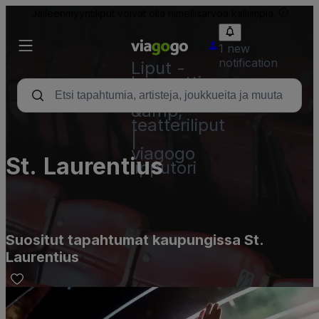
Jälleenmyyntiliput voivat olla nimellisarvoa kalliimpia.
1 new
notification
Liput -
konsertti,
urheilu
&amp;
teatteriliput
|
viagogo
St. Laurentius
lipputori
Suositut tapahtumat kaupungissa St.
Laurentius